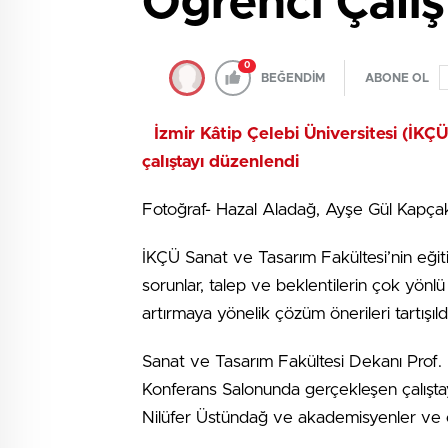
Öğrenci Çalış
0
BEĞENDİM
ABONE OL
İzmir Kâtip Çelebi Üniversitesi (İKÇ
çalıştayı düzenlendi
Fotoğraf- Hazal Aladağ, Ayşe Gül Kapçak
İKÇÜ Sanat ve Tasarım Fakültesi’nin eğitim
sorunlar, talep ve beklentilerin çok yönlü 
artırmaya yönelik çözüm önerileri tartışıld
Sanat ve Tasarım Fakültesi Dekanı Prof.
Konferans Salonunda gerçekleşen çalışta
Nilüfer Üstündağ ve akademisyenler ve ç