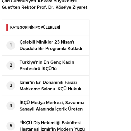
Çad Cumhuriyeti Ankara Büyükelçisi
Guet’ten Rektör Prof. Dr. Köse’ye Ziyaret
KATEGORİNİN POPÜLERLERİ
Çelebili Minikler 23 Nisan’ı
1
Dopdolu Bir Programla Kutladı
Türkiye’nin En Genç Kadın
2
Profesörü İKÇÜ’lü
İzmir’in En Donanımlı Farazi
3
Mahkeme Salonu İKÇÜ Hukuk
Fakültesi’nde Açıldı
İKÇÜ Medya Merkezi, Savunma
4
Sanayii Alanında İçerik Üreten
Kaner Kurt’u Ağırladı
“İKÇÜ Diş Hekimliği Fakültesi
5
Hastanesi İzmir’in Modern Yüzü