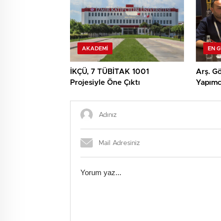
AKADEMI
EN 
İKÇÜ, 7 TÜBİTAK 1001
Arş. Gö
Projesiyle Öne Çıktı
Yapımcı
TRT Kı