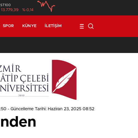
İST100
13.779,39
%-0,14
SPOR
KÜNYE
İLETIŞIM
1
8:50
- Güncelleme Tarihi: Haziran 23, 2025 08:52
’nden