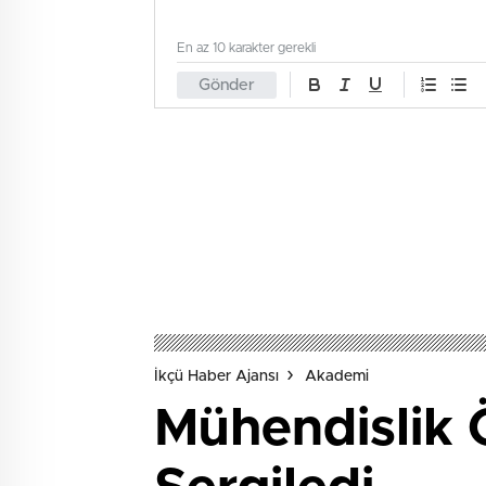
En az 10 karakter gerekli
Gönder
İkçü Haber Ajansı
Akademi
Mühendislik Ö