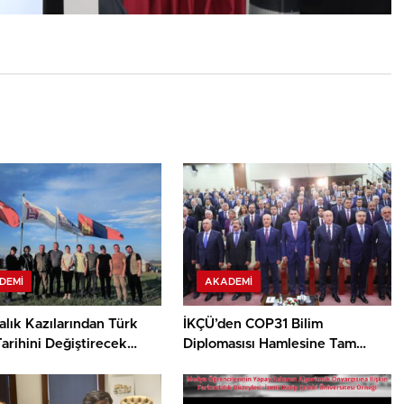
DEMI
AKADEMI
lık Kazılarından Türk
İKÇÜ’den COP31 Bilim
arihini Değiştirecek
Diplomasısı Hamlesine Tam
Destek