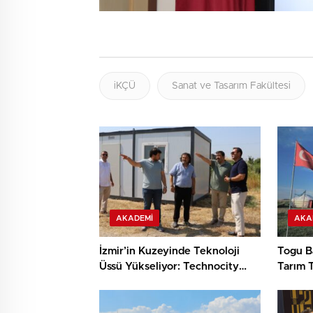
iKÇÜ
Sanat ve Tasarım Fakültesi
AKADEMI
AKA
İzmir’in Kuzeyinde Teknoloji
Togu Ba
Üssü Yükseliyor: Technocity
Tarım T
İzmir’de İnşaat Süreci Başladı
Keşif