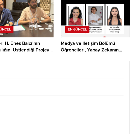
GÜNCEL
EN GÜNCEL
r. H. Enes Balcı’nın
Medya ve İletişim Bölümü
lığını Üstlendiği Projeye
Öğrencileri, Yapay Zekanın
sa Film Yapım Ödülü
Algoritmik Önyargısına İlişkin
Farkındalık Düzeylerini
Araştıracak