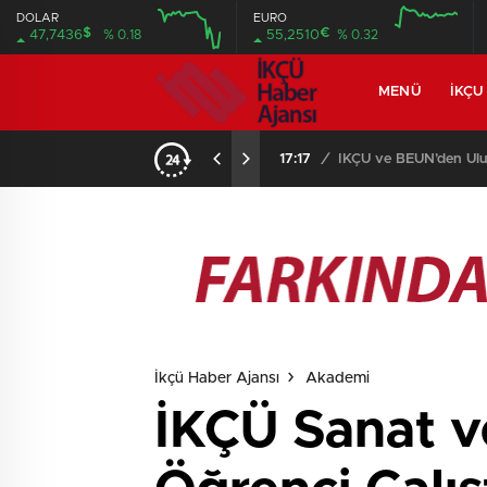
DOLAR
EURO
$
€
47,7436
% 0.18
55,2510
% 0.32
MENÜ
İKÇU
17:17
/
İKÇÜ ve BEUN’den Ulus
İkçü Haber Ajansı
Akademi
İKÇÜ Sanat v