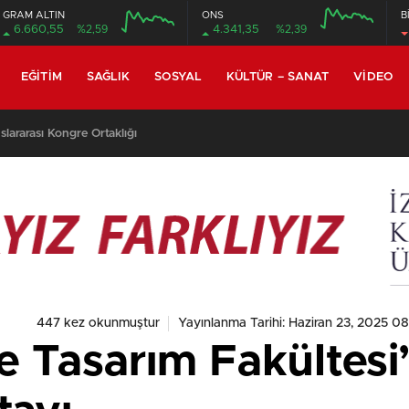
GRAM ALTIN
ONS
B
6.660,55
%2,59
4.341,35
%2,39
EĞITIM
SAĞLIK
SOSYAL
KÜLTÜR – SANAT
VIDEO
lararası Kongre Ortaklığı
447 kez okunmuştur
Yayınlanma Tarihi: Haziran 23, 2025 0
e Tasarım Fakültesi