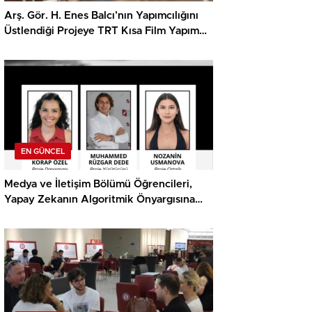
Arş. Gör. H. Enes Balcı’nın Yapımcılığını
Üstlendiği Projeye TRT Kısa Film Yapım
Ödülü
EN GÜNCEL
Medya ve İletişim Bölümü Öğrencileri,
Yapay Zekanın Algoritmik Önyargısına
İlişkin Farkındalık Düzeylerini Araştıracak