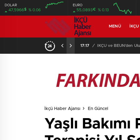
DOLAR
EURO
$
€
47,5966
% 0.06
55,0893
% 0.13
MENÜ
İKÇU
17:17
/
İKÇÜ ve BEUN’den Ulus
İkçü Haber Ajansı
En Güncel
Yaşlı Bakımı 