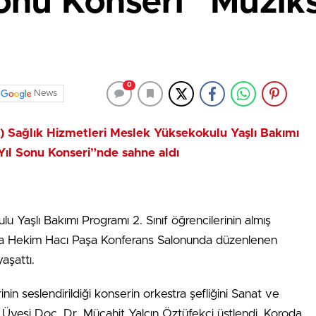
Sonu Konseri” Müziks
0
News
Ü) Sağlık Hizmetleri Meslek Yüksekokulu Yaşlı Bakımı
 Yıl Sonu Konseri”nde sahne aldı
 Yaşlı Bakımı Programı 2. Sınıf öğrencilerinin almış
ında Hekim Hacı Paşa Konferans Salonunda düzenlenen
aşattı.
in seslendirildiği konserin orkestra şefliğini Sanat ve
Üyesi Doç. Dr. Mücahit Yalçın Öztüfekçi üstlendi. Koroda