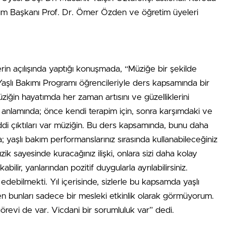
lüm Başkanı Prof. Dr. Ömer Özden ve öğretim üyeleri
rin açılışında yaptığı konuşmada, “Müziğe bir şekilde
şlı Bakımı Programı öğrencileriyle ders kapsamında bir
ziğin hayatımda her zaman artısını ve güzelliklerini
k anlamında; önce kendi terapim için, sonra karşımdaki ve
iddi çıktıları var müziğin. Bu ders kapsamında, bunu daha
da; yaşlı bakım performanslarınız sırasında kullanabileceğiniz
üzik sayesinde kuracağınız ilişki, onlara sizi daha kolay
abilir, yanlarından pozitif duygularla ayrılabilirsiniz.
edebilmekti. Yıl içerisinde, sizlerle bu kapsamda yaşlı
n bunları sadece bir mesleki etkinlik olarak görmüyorum.
örevi de var. Vicdani bir sorumluluk var” dedi.