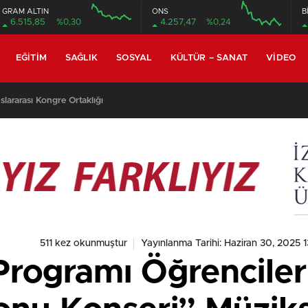
GRAM ALTIN
ONS
B
6.515,85
%0,30
4.257,47
%0,24
EĞITIM
SAĞLIK
SOSYAL
KÜLTÜR – SANAT
VIDEO
lararası Kongre Ortaklığı
511 kez okunmuştur
Yayınlanma Tarihi: Haziran 30, 2025 1
Programı Öğrenciler