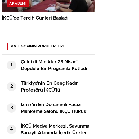
AKADEMI
İKÇÜ’de Tercih Günleri Başladı
KATEGORİNİN POPÜLERLERİ
Çelebili Minikler 23 Nisan’ı
1
Dopdolu Bir Programla Kutladı
Türkiye’nin En Genç Kadın
2
Profesörü İKÇÜ’lü
İzmir’in En Donanımlı Farazi
3
Mahkeme Salonu İKÇÜ Hukuk
Fakültesi’nde Açıldı
İKÇÜ Medya Merkezi, Savunma
4
Sanayii Alanında İçerik Üreten