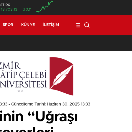
İST100
13.703,13
%0,11
SPOR
KÜNYE
İLETIŞIM
1
3:33
- Güncelleme Tarihi: Haziran 30, 2025 13:33
inin “Uğraşı