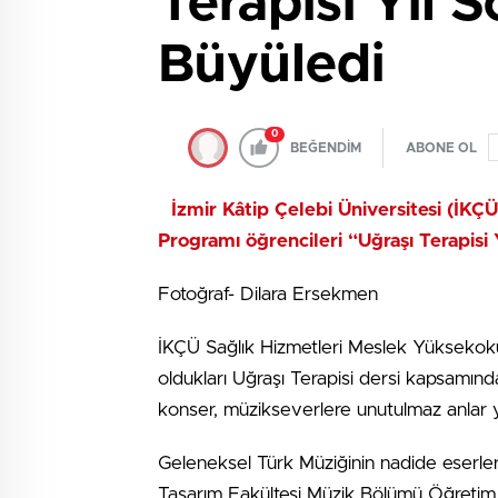
Terapisi Yıl 
Büyüledi
0
BEĞENDİM
ABONE OL
İzmir Kâtip Çelebi Üniversitesi (İKÇ
Programı öğrencileri “Uğraşı Terapisi
Fotoğraf- Dilara Ersekmen
İKÇÜ Sağlık Hizmetleri Meslek Yüksekokulu
oldukları Uğraşı Terapisi dersi kapsam
konser, müzikseverlere unutulmaz anlar y
Geleneksel Türk Müziğinin nadide eserlerin
Tasarım Fakültesi Müzik Bölümü Öğretim 