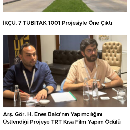
İKÇÜ, 7 TÜBİTAK 1001 Projesiyle Öne Çıktı
Arş. Gör. H. Enes Balcı’nın Yapımcılığını
Üstlendiği Projeye TRT Kısa Film Yapım Ödülü