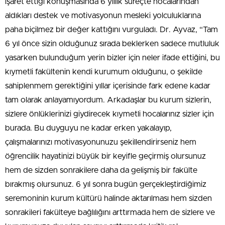
işaret ettiği konuşmasında 6 yıllık süreçte hocalarından
aldıkları destek ve motivasyonun mesleki yolculuklarına
paha biçilmez bir değer kattığını vurguladı. Dr. Ayvaz, “Tam
6 yıl önce sizin olduğunuz sırada beklerken sadece mutluluk
yasarken bulunduğum yerin bizler için neler ifade ettiğini, bu
kıymetli fakültenin kendi kurumum olduğunu, o şekilde
sahiplenmem gerektiğini yıllar içerisinde fark edene kadar
tam olarak anlayamıyordum. Arkadaşlar bu kurum sizlerin,
sizlere önlüklerinizi giydirecek kıymetli hocalarınız sizler için
burada. Bu duyguyu ne kadar erken yakalayıp,
çalışmalarınızı motivasyonunuzu şekillendirirseniz hem
öğrencilik hayatinizi büyük bir keyifle geçirmiş olursunuz
hem de sizden sonrakilere daha da gelişmiş bir fakülte
bırakmış olursunuz. 6 yıl sonra bugün gerçekleştirdiğimiz
seremoninin kurum kültürü halinde aktarılması hem sizden
sonrakileri fakülteye bağlılığını arttırmada hem de sizlere ve