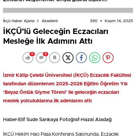
Farkındalık Düzeylerini Araştıracak
390
Kasım 14, 2025
İkçü Haber Ajansı
Akademi
İKÇÜ’lü Geleceğin Eczacıları
Mesleğe İlk Adımını Attı
0
0
İzmir Kâtip Çelebi Üniversitesi (İKÇÜ) Eczacılık Fakültesi
tarafından düzenlenen 2025-2026 Eğitim Öğretim Yılı
‘Beyaz Önlük Giyme Töreni’ ile geleceğin eczacıları
meslek yolculuklarına ilk adımlarını attı
Haber-Elif Sude Sarıkaya Fotoğraf-Hazal Aladağ
İKÇÜ Hekim Hacı Paşa Konferans Salonunda, Eczacılık