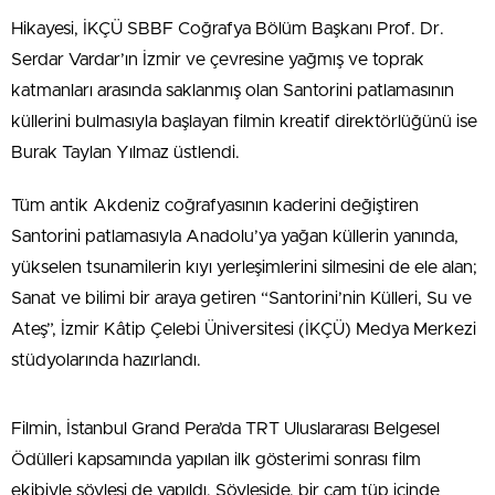
Hikayesi, İKÇÜ SBBF Coğrafya Bölüm Başkanı Prof. Dr.
Serdar Vardar’ın İzmir ve çevresine yağmış ve toprak
katmanları arasında saklanmış olan Santorini patlamasının
küllerini bulmasıyla başlayan filmin kreatif direktörlüğünü ise
Burak Taylan Yılmaz üstlendi.
Tüm antik Akdeniz coğrafyasının kaderini değiştiren
Santorini patlamasıyla Anadolu’ya yağan küllerin yanında,
yükselen tsunamilerin kıyı yerleşimlerini silmesini de ele alan;
Sanat ve bilimi bir araya getiren “Santorini’nin Külleri, Su ve
Ateş”, İzmir Kâtip Çelebi Üniversitesi (İKÇÜ) Medya Merkezi
stüdyolarında hazırlandı.
Filmin, İstanbul Grand Pera’da TRT Uluslararası Belgesel
Ödülleri kapsamında yapılan ilk gösterimi sonrası film
ekibiyle söyleşi de yapıldı. Söyleşide, bir cam tüp içinde