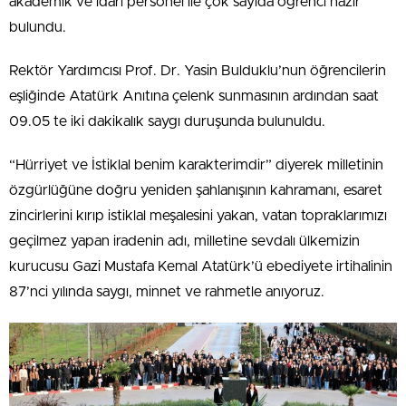
akademik ve idari personel ile çok sayıda öğrenci hazır
bulundu.
Rektör Yardımcısı Prof. Dr. Yasin Bulduklu’nun öğrencilerin
eşliğinde Atatürk Anıtına çelenk sunmasının ardından saat
09.05 te iki dakikalık saygı duruşunda bulunuldu.
“Hürriyet ve İstiklal benim karakterimdir” diyerek milletinin
özgürlüğüne doğru yeniden şahlanışının kahramanı, esaret
zincirlerini kırıp istiklal meşalesini yakan, vatan topraklarımızı
geçilmez yapan iradenin adı, milletine sevdalı ülkemizin
kurucusu Gazi Mustafa Kemal Atatürk’ü ebediyete irtihalinin
87’nci yılında saygı, minnet ve rahmetle anıyoruz.