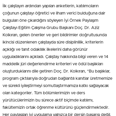
İlk çalıştayın ardından yapılan anketlerin, katılımcıların
çoğunun çalıştayı öğretici ve ilham verici bulduğuna dair
bulguları öne çıkardığını söyleyen İyi Örnek Paylaşım
Çalıştayı Eğitim Çalışma Grubu Başkanı Doç. Dr. Aziz
Kolkıran, gelen öneriler ve geri bildirimler doğrultusunda
ikincisi düzenlenen çalıştayda süre disiplinlilik, kriterlerin
açıklığı ve tanıt odaklılık ilkelerini daha görünür
uyguladıklarını açıkladı. Çalıştay hakkında bilgi veren ve 14
maddelik jüri değerlendirme kriterleri ve ödül başlıkları
oluşturduklarını dile getiren Doç. Dr. Kolkıran, “Bu başlıklar,
program çıktılarıyla doğrudan bağlantılı kanıtlar üretmemize
ve sürekli iyileştirmeyi somutlaştırmamıza katkı sağlayacak
olan kategoriler. Tüm bölümlerimizin ve ders
yürütücülerimizin bu sürece aktif biçimde katılımı,
fakültemizin ortak öğrenme kültürünü güçlendirmektedir.
Her paylaşılan iyi uygulama yalnızca bir dersin başarısı değil,