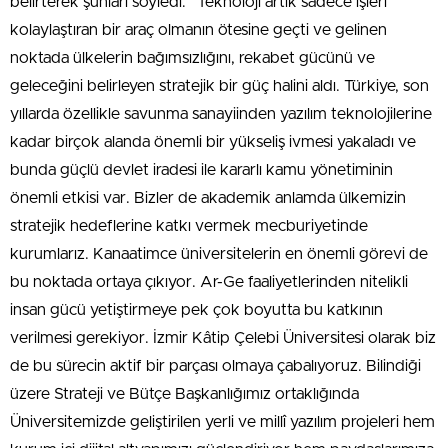
belirterek şunları söyledi: “Teknoloji artık sadece işleri
kolaylaştıran bir araç olmanın ötesine geçti ve gelinen
noktada ülkelerin bağımsızlığını, rekabet gücünü ve
geleceğini belirleyen stratejik bir güç halini aldı. Türkiye, son
yıllarda özellikle savunma sanayiinden yazılım teknolojilerine
kadar birçok alanda önemli bir yükseliş ivmesi yakaladı ve
bunda güçlü devlet iradesi ile kararlı kamu yönetiminin
önemli etkisi var. Bizler de akademik anlamda ülkemizin
stratejik hedeflerine katkı vermek mecburiyetinde
kurumlarız. Kanaatimce üniversitelerin en önemli görevi de
bu noktada ortaya çıkıyor. Ar-Ge faaliyetlerinden nitelikli
insan gücü yetiştirmeye pek çok boyutta bu katkının
verilmesi gerekiyor. İzmir Kâtip Çelebi Üniversitesi olarak biz
de bu sürecin aktif bir parçası olmaya çabalıyoruz. Bilindiği
üzere Strateji ve Bütçe Başkanlığımız ortaklığında
Üniversitemizde geliştirilen yerli ve millî yazılım projeleri hem