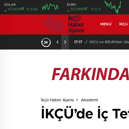
DOLAR
EURO
$
€
47,6019
% 0.06
55,0816
% 0.11
MENÜ
İKÇU
17:08
/
Prof. Dr. Mustafa Aga
İkçü Haber Ajansı
Akademi
İKÇÜ’de İç Te