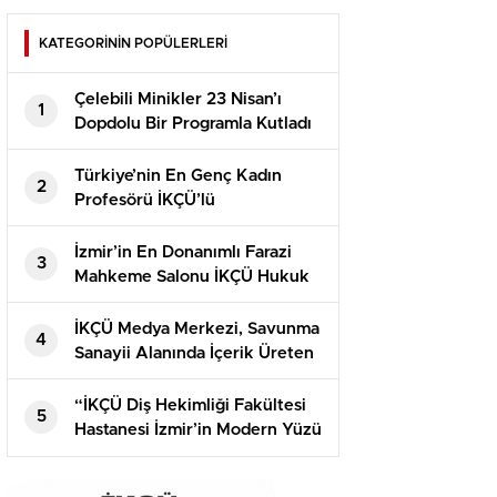
KATEGORİNİN POPÜLERLERİ
Çelebili Minikler 23 Nisan’ı
1
Dopdolu Bir Programla Kutladı
Türkiye’nin En Genç Kadın
2
Profesörü İKÇÜ’lü
İzmir’in En Donanımlı Farazi
3
Mahkeme Salonu İKÇÜ Hukuk
Fakültesi’nde Açıldı
İKÇÜ Medya Merkezi, Savunma
4
Sanayii Alanında İçerik Üreten
Kaner Kurt’u Ağırladı
“İKÇÜ Diş Hekimliği Fakültesi
5
Hastanesi İzmir’in Modern Yüzü
Olacak”