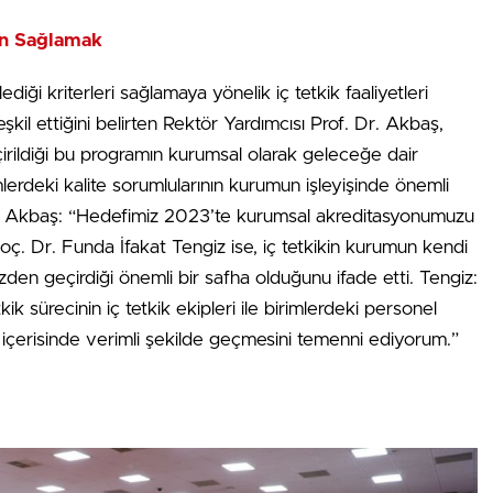
on Sağlamak
ediği kriterleri sağlamaya yönelik iç tetkik faaliyetleri
kil ettiğini belirten Rektör Yardımcısı Prof. Dr. Akbaş,
eçirildiği bu programın kurumsal olarak geleceğe dair
imlerdeki kalite sorumlularının kurumun işleyişinde önemli
r. Akbaş: “Hedefimiz 2023’te kurumsal akreditasyonumuzu
oç. Dr. Funda İfakat Tengiz ise, iç tetkikin kurumun kendi
i gözden geçirdiği önemli bir safha olduğunu ifade etti. Tengiz:
ik sürecinin iç tetkik ekipleri ile birimlerdeki personel
rişi içerisinde verimli şekilde geçmesini temenni ediyorum.”