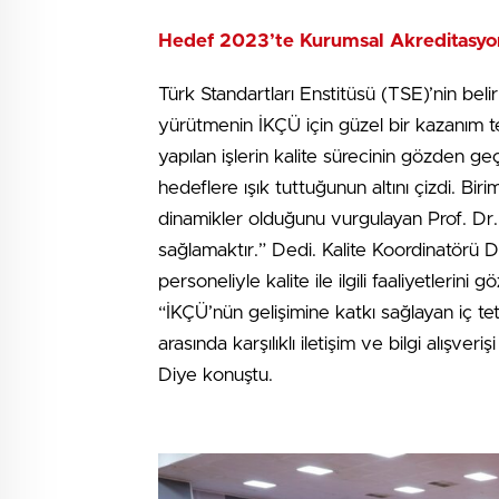
Hedef 2023’te Kurumsal Akreditasy
Türk Standartları Enstitüsü (TSE)’nin belirl
yürütmenin İKÇÜ için güzel bir kazanım teş
yapılan işlerin kalite sürecinin gözden g
hedeflere ışık tuttuğunun altını çizdi. Bir
dinamikler olduğunu vurgulayan Prof. D
sağlamaktır.” Dedi. Kalite Koordinatörü D
personeliyle kalite ile ilgili faaliyetlerin
“İKÇÜ’nün gelişimine katkı sağlayan iç tetk
arasında karşılıklı iletişim ve bilgi alışve
Diye konuştu.