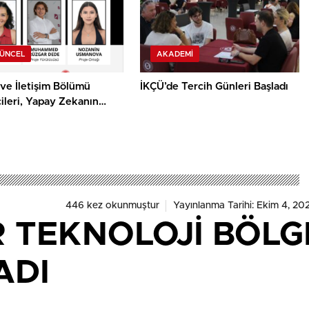
GÜNCEL
AKADEMI
ve İletişim Bölümü
İKÇÜ’de Tercih Günleri Başladı
ileri, Yapay Zekanın
mik Önyargısına İlişkin
alık Düzeylerini
acak
446 kez okunmuştur
Yayınlanma Tarihi: Ekim 4, 20
 TEKNOLOJİ BÖLGE
ADI