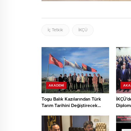
İç Tetkik
İKÇÜ
AKADEMI
AKA
Togu Balık Kazılarından Türk
İKÇÜ’d
Tarım Tarihini Değiştirecek
Diplom
Keşif
Destek