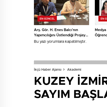
EN GÜNCEL
EN 
Arş. Gör. H. Enes Balcı’nın
Medya 
Yapımcılığını Üstlendiği Projeye
Öğrenc
TRT Kısa Film Yapım Ödülü
Algorit
Bu yazı yorumlara kapatılmıştır.
Farkınd
Araştır
İkçü Haber Ajansı
Akademi
KUZEY İZMİR
SAYIM BAŞL