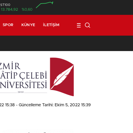
İST100
13.784,92
%0,60
SPOR
KÜNYE
İLETIŞIM
1
22 15:38
- Güncelleme Tarihi: Ekim 5, 2022 15:39