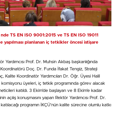
Ü)’ nde TS EN ISO 9001:2015 ve TS EN ISO 19011
yapılması planlanan iç tetkikler öncesi istişare
ör Yardımcısı Prof. Dr. Muhsin Akbaş başkanlığında
te Koordinatörü Doç. Dr. Funda İfakat Tengiz, Strateji
, Kalite Koordinatör Yardımcıları Dr. Öğr. Üyesi Halil
e komisyonu üyeleri, iç tetkik programında görev alacak
eticileri katıldı. 3 Ekim’de başlayan ve 8 Ekim’e kadar
in açılış konuşmasını yapan Rektör Yardımcısı Prof. Dr.
 katılacağı programın İKÇÜ’nün kalite sürecine olumlu katkı