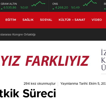
GRAM ALTIN
ONS
B
6.535,86
%0,61
4.268,20
%0,49
EĞITIM
SAĞLIK
SOSYAL
KÜLTÜR – SANAT
VIDEO
h Tekindal’ın Makalesi En Çok Görüntülenen Yayınlar Arasında
294 kez okunmuştur
Yayınlanma Tarihi: Ekim 5, 20
tkik Süreci