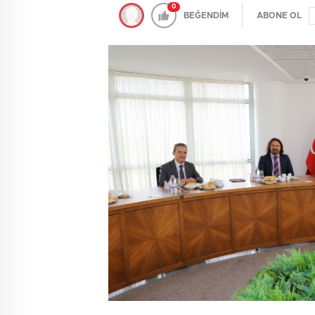
0
BEĞENDİM
ABONE OL