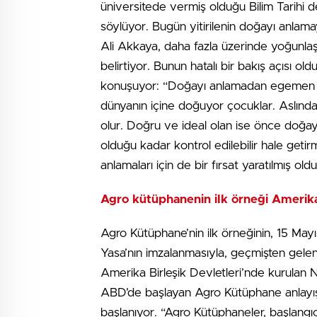
üniversitede vermiş olduğu Bilim Tarihi de
söylüyor. Bugün yitirilenin doğayı anlam
Ali Akkaya, daha fazla üzerinde yoğunla
belirtiyor. Bunun hatalı bir bakış açısı 
konuşuyor: “Doğayı anlamadan egemen o
dünyanın içine doğuyor çocuklar. Aslın
olur. Doğru ve ideal olan ise önce doğay
olduğu kadar kontrol edilebilir hale geti
anlamaları için de bir fırsat yaratılmış oldu
Agro kütüphanenin ilk örneği Amerik
Agro Kütüphane’nin ilk örneğinin, 15 May
Yasa’nın imzalanmasıyla, geçmişten gele
Amerika Birleşik Devletleri’nde kurulan N
ABD’de başlayan Agro Kütüphane anlayış
başlanıyor. “Agro Kütüphaneler, başlangı