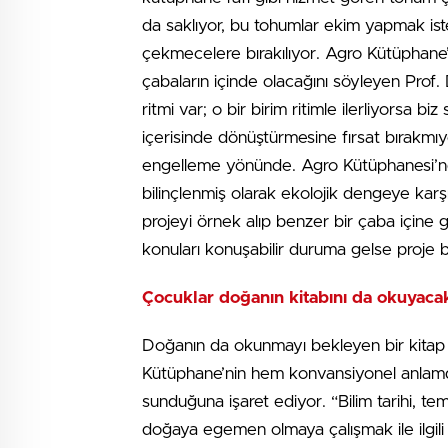
da saklıyor, bu tohumlar ekim yapmak iste
çekmecelere bırakılıyor. Agro Kütüphane’ni
çabaların içinde olacağını söyleyen Prof
ritmi var; o bir birim ritimle ilerliyorsa bi
içerisinde dönüştürmesine fırsat bırakm
engelleme yönünde. Agro Kütüphanesi’nd
bilinçlenmiş olarak ekolojik dengeye karşı
projeyi örnek alıp benzer bir çaba içine g
konuları konuşabilir duruma gelse proje ba
Çocuklar doğanın kitabını da okuyaca
Doğanın da okunmayı bekleyen bir kitap
Kütüphane’nin hem konvansiyonel anlamda
sunduğuna işaret ediyor. “Bilim tarihi,
doğaya egemen olmaya çalışmak ile ilgili 