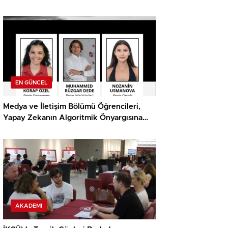
Ödülü
EN GÜNCEL
Medya ve İletişim Bölümü Öğrencileri,
Yapay Zekanın Algoritmik Önyargısına
İlişkin Farkındalık Düzeylerini Araştıracak
AKADEMI