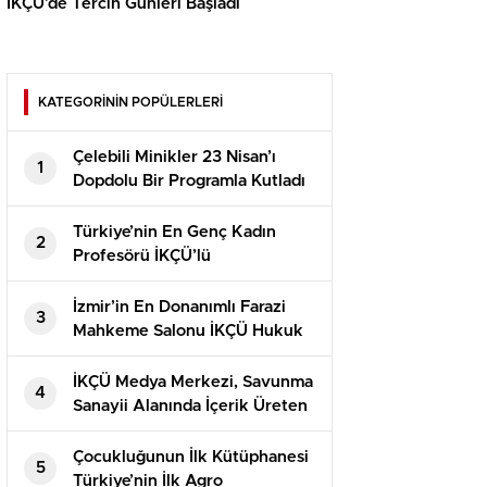
İKÇÜ’de Tercih Günleri Başladı
KATEGORİNİN POPÜLERLERİ
Çelebili Minikler 23 Nisan’ı
1
Dopdolu Bir Programla Kutladı
Türkiye’nin En Genç Kadın
2
Profesörü İKÇÜ’lü
İzmir’in En Donanımlı Farazi
3
Mahkeme Salonu İKÇÜ Hukuk
Fakültesi’nde Açıldı
İKÇÜ Medya Merkezi, Savunma
4
Sanayii Alanında İçerik Üreten
Kaner Kurt’u Ağırladı
Çocukluğunun İlk Kütüphanesi
5
Türkiye’nin İlk Agro