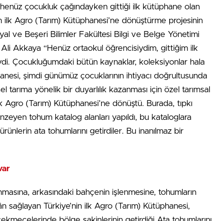
 henüz çocukluk çağındayken gittiği ilk kütüphane olan
in ilk Agro (Tarım) Kütüphanesi’ne dönüştürme projesinin
l ve Beşeri Bilimler Fakültesi Bilgi ve Belge Yönetimi
li Akkaya “Henüz ortaokul öğrencisiydim, gittiğim ilk
di. Çocukluğumdaki bütün kaynaklar, koleksiyonlar hala
nesi, şimdi günümüz çocuklarının ihtiyacı doğrultusunda
 tarıma yönelik bir duyarlılık kazanması için özel tarımsal
 ilk Agro (Tarım) Kütüphanesi’ne dönüştü. Burada, tıpkı
eyen tohum katalog alanları yapıldı, bu kataloglara
rünlerin ata tohumlarını getirdiler. Bu inanılmaz bir
var
ınmasına, arkasındaki bahçenin işlenmesine, tohumların
ân sağlayan Türkiye’nin ilk Agro (Tarım) Kütüphanesi,
ekmecelerinde bölge sakinlerinin getirdiği Ata tohumlarını