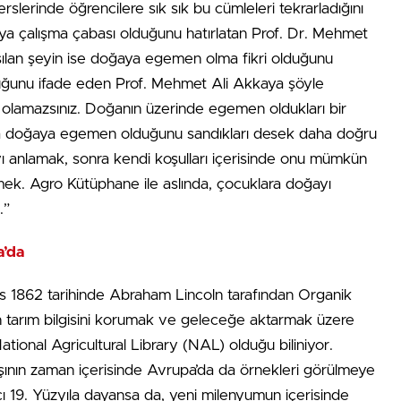
rslerinde öğrencilere sık sık bu cümleleri tekrarladığını
aya çalışma çabası olduğunu hatırlatan Prof. Dr. Mehmet
şılan şeyin ise doğaya egemen olma fikri olduğunu
olduğunu ifade eden Prof. Mehmet Ali Akkaya şöyle
lamazsınız. Doğanın üzerinde egemen oldukları bir
da doğaya egemen olduğunu sandıkları desek daha doğru
ı anlamak, sonra kendi koşulları içerisinde onu mümkün
rmek. Agro Kütüphane ile aslında, çocuklara doğayı
.”
a’da
ıs 1862 tarihinde Abraham Lincoln tarafından Organik
n tarım bilgisini korumak ve geleceğe aktarmak üzere
ational Agricultural Library (NAL) olduğu biliniyor.
ının zaman içerisinde Avrupa’da da örnekleri görülmeye
cı 19. Yüzyıla dayansa da, yeni milenyumun içerisinde