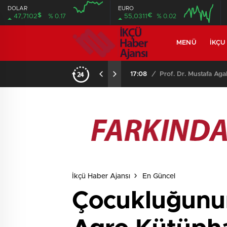
DOLAR
EURO
$
€
47,7102
% 0.17
55,0311
% 0.02
MENÜ
İKÇU
17:08
/
Prof. Dr. Mustafa Aga
İkçü Haber Ajansı
En Güncel
Çocukluğunun 