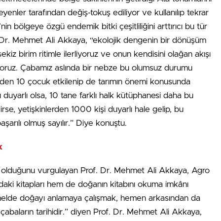
yenler tarafından değiş-tokuş ediliyor ve kullanılıp tekrar
n bölgeye özgü endemik bitki çeşitliliğini arttırıcı bu tür
. Dr. Mehmet Ali Akkaya, “ekolojik dengenin bir dönüşüm
z sekiz birim ritimle ilerliyoruz ve onun kendisini olağan akışı
ıyoruz. Çabamız aslında bir nebze bu olumsuz durumu
en 10 çocuk etkilenip de tarımın önemi konusunda
 duyarlı olsa, 10 tane farklı halk kütüphanesi daha bu
irse, yetişkinlerden 1000 kişi duyarlı hale gelip, bu
şarılı olmuş sayılır.” Diye konuştu.
k
 olduğunu vurgulayan Prof. Dr. Mehmet Ali Akkaya, Agro
ki kitapları hem de doğanın kitabını okuma imkânı
 temelde doğayı anlamaya çalışmak, hemen arkasından da
çabaların tarihidir.” diyen Prof. Dr. Mehmet Ali Akkaya,