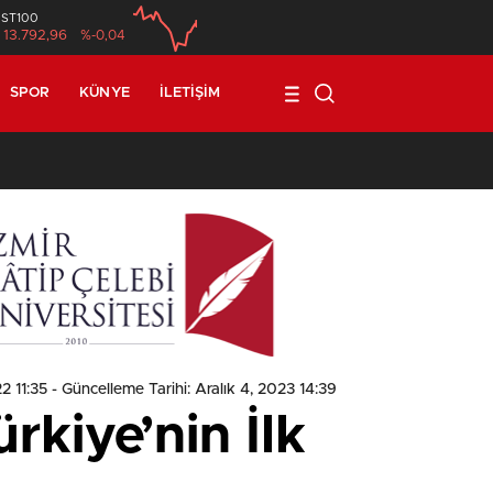
İST100
13.792,96
%-0,04
SPOR
KÜNYE
İLETIŞIM
1
2 11:35
- Güncelleme Tarihi: Aralık 4, 2023 14:39
kiye’nin İlk