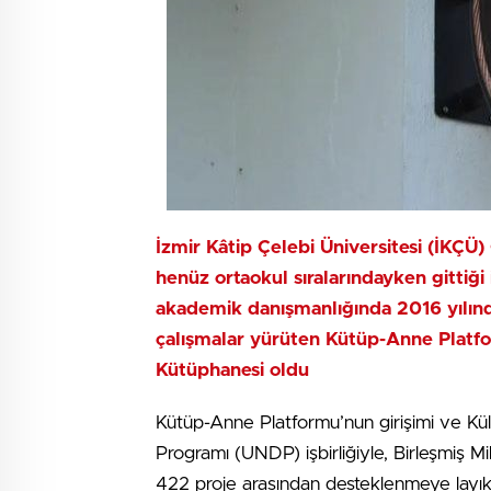
İzmir Kâtip Çelebi Üniversitesi (İKÇÜ
henüz ortaokul sıralarındayken gittiğ
akademik danışmanlığında 2016 yılın
çalışmalar yürüten Kütüp-Anne Platfor
Kütüphanesi oldu
Kütüp-Anne Platformu’nun girişimi ve Kült
Programı (UNDP) işbirliğiyle, Birleşmiş 
422 proje arasından desteklenmeye layık 