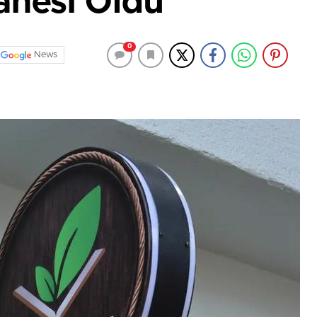
anesi Oldu
0
News