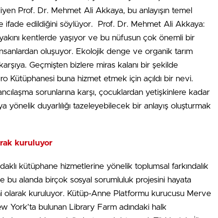
” diyen Prof. Dr. Mehmet Ali Akkaya, bu anlayışın temel
ı ile ifade edildiğini söylüyor. Prof. Dr. Mehmet Ali Akkaya:
kını kentlerde yaşıyor ve bu nüfusun çok önemli bir
n insanlardan oluşuyor. Ekolojik denge ve organik tarım
karşıya. Geçmişten bizlere miras kalanı bir şekilde
ro Kütüphanesi buna hizmet etmek için açıldı bir nevi.
cılaşma sorunlarına karşı, çocuklardan yetişkinlere kadar
ya yönelik duyarlılığı tazeleyebilecek bir anlayış oluşturmak
rak kuruluyor
daklı kütüphane hizmetlerine yönelik toplumsal farkındalık
e bu alanda birçok sosyal sorumluluk projesini hayata
mi olarak kuruluyor. Kütüp-Anne Platformu kurucusu Merve
ew York’ta bulunan Library Farm adındaki halk