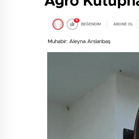
Agro Kütüph
0
BEĞENDİM
ABONE OL
Muhabir: Aleyna Arslanbaş