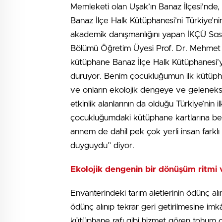
Memleketi olan Uşak’ın Banaz İlçesi’nde,
Banaz İlçe Halk Kütüphanesi’ni Türkiye’n
akademik danışmanlığını yapan İKÇÜ Sosya
Bölümü Öğretim Üyesi Prof. Dr. Mehmet A
kütüphane Banaz İlçe Halk Kütüphanesi’y
duruyor. Benim çocukluğumun ilk kütüpha
ve onların ekolojik dengeye ve geleneksel
etkinlik alanlarının da olduğu Türkiye’nin
çocukluğumdaki kütüphane kartlarına benz
annem de dahil pek çok yerli insan farklı ü
duyguydu” diyor.
Ekolojik dengenin bir dönüşüm ritmi 
Envanterindeki tarım aletlerinin ödünç al
ödünç alınıp tekrar geri getirilmesine imk
kütüphane rafı gibi hizmet gören tohum ç