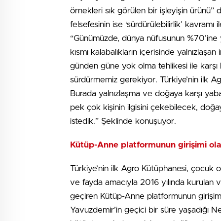
örnekleri sık görülen bir işleyişin ürünü
felsefesinin ise ‘sürdürülebilirlik’ kavram
“Günümüzde, dünya nüfusunun %70’ine ya
kısmı kalabalıkların içerisinde yalnızlaşa
günden güne yok olma tehlikesi ile karşı 
sürdürmemiz gerekiyor. Türkiye’nin ilk Ag
Burada yalnızlaşma ve doğaya karşı yaban
pek çok kişinin ilgisini çekebilecek, doğa
istedik.” Şeklinde konuşuyor.
Kütüp-Anne platformunun girişimi ola
Türkiye’nin ilk Agro Kütüphanesi, çocuk o
ve fayda amacıyla 2016 yılında kurulan v
geçiren Kütüp-Anne platformunun girişi
Yavuzdemir’in geçici bir süre yaşadığı N