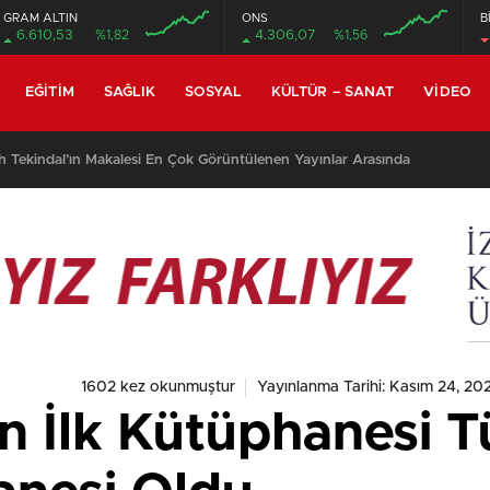
GRAM ALTIN
ONS
B
6.610,53
%1,82
4.306,07
%1,56
EĞITIM
SAĞLIK
SOSYAL
KÜLTÜR – SANAT
VIDEO
h Tekindal’ın Makalesi En Çok Görüntülenen Yayınlar Arasında
1602 kez okunmuştur
Yayınlanma Tarihi: Kasım 24, 202
İlk Kütüphanesi Tür