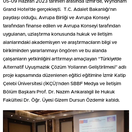
05-09 Haziran 2023 tarihleri arasında İzmir’de, Wyndham
Grand Hotel’de gerçekleşti. T.C. Adalet Bakanlığı’nın
paydaşı olduğu, Avrupa Birliği ve Avrupa Konseyi
tarafından finanse edilen ve Avrupa Konseyi tarafından
uygulanan, uzlaştırma konusunda hukuk ve iletişim
alanlarındaki akademisyen ve araştırmacıların bilgi ve
birikiminden yararlanmayı öngören ve bu alanda
çalışanların yetkinliğini arttırmayı amaçlayan “Türkiye’de
Alternatif Uyuşmazlık Çözüm Yollarının Geliştirilmesi” adlı
proje kapsamında düzenlenen eğitici eğitimine İzmir Katip
Çelebi Üniversitesi (İKÇÜ)’nden SBBF Medya ve İletişim
Bölüm Başkanı Prof. Dr. Nazım Ankaralıgil ile Hukuk
Fakültesi Dr. Öğr. Üyesi Gizem Dursun Özdemir katıldı.