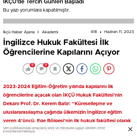
İKÇÜ’de Tercih Günleri Başladı
Bu yazı yorumlara kapatılmıştır.
418
Haziran 11, 2023
İkçü Haber Ajansı
Akademi
İngilizce Hukuk Fakültesi İlk
Öğrencilerine Kapılarını Açıyor
0
0
2023-2024 Eğitim-Öğretim yılında kapılarını ilk
öğrencilerine açacak olan İKÇÜ Hukuk Fakültesi’nin
Dekanı Prof. Dr. Kerem Batır: “Küreselleşme ve
uluslararasılaşma çağında ülkemizin İngilizce eğitim
veren 4’üncü, Ege Bölgesi’nin ilk hukuk fakültesi olarak
Veri politikasındaki amaçlarla sınırlı ve mevzuata uygun şekilde çerez
eğitim hayatına başlayacağız” dedi
konumlandırmaktayız.