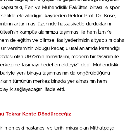
ş kapısı takı, Fen ve Mühendislik Fakültesi binası ile spor
ellikle ele alındığını kaydeden Rektör Prof. Dr. Köse,
nların arttırılması üzerinde hassasiyetle durduklarını
kültesi’nin kampüs alanımıza taşınması ile hem İzmir’e
em de eğitim ve bilimsel faaliyetlerimizin altyapısını daha
 üniversitemizin olduğu kadar, ulusal anlamda kazandığı
özdesi olan UBYS’nin mimarlarını, modern bir tasarım ile
erkezi’ne taşımayı hedeflemekteyiz” dedi. Mühendislik
itibariyle yeni binaya taşınmasının da öngörüldüğünü
varların tümünün merkez binada yer almasının hem
aylık sağlayacağını ifade etti.
ünü Tekrar Kente Döndüreceğiz
r’in en eski hastanesi ve tarihi mirası olan Mithatpaşa