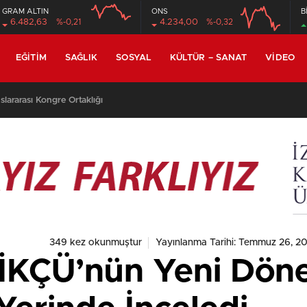
GRAM ALTIN
ONS
B
6.482,63
%-0,21
4.234,00
%-0,32
EĞITIM
SAĞLIK
SOSYAL
KÜLTÜR – SANAT
VIDEO
lararası Kongre Ortaklığı
349 kez okunmuştur
Yayınlanma Tarihi: Temmuz 26, 20
 İKÇÜ’nün Yeni Dö