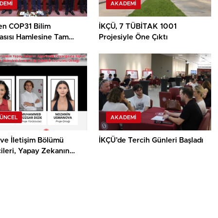
DEMI
AKADEMI
en COP31 Bilim
İKÇÜ, 7 TÜBİTAK 1001
asısı Hamlesine Tam
Projesiyle Öne Çıktı
GÜNCEL
AKADEMI
ve İletişim Bölümü
İKÇÜ’de Tercih Günleri Başladı
ileri, Yapay Zekanın
mik Önyargısına İlişkin
alık Düzeylerini
acak