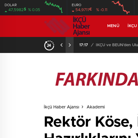
DOLAR
EURO
$
€
47,5982
% 0.05
54,9711
% -0.11
MENÜ
İKÇU
17:17
/
İKÇÜ ve BEUN’den Ulus
İkçü Haber Ajansı
Akademi
Rektör Köse,