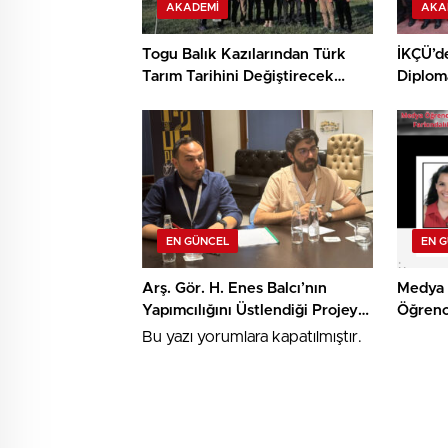
AKADEMI
AKA
Togu Balık Kazılarından Türk
İKÇÜ’d
Tarım Tarihini Değiştirecek
Diplom
Keşif
Destek
EN GÜNCEL
EN 
Arş. Gör. H. Enes Balcı’nın
Medya 
Yapımcılığını Üstlendiği Projeye
Öğrenc
TRT Kısa Film Yapım Ödülü
Algorit
Bu yazı yorumlara kapatılmıştır.
Farkınd
Araştır