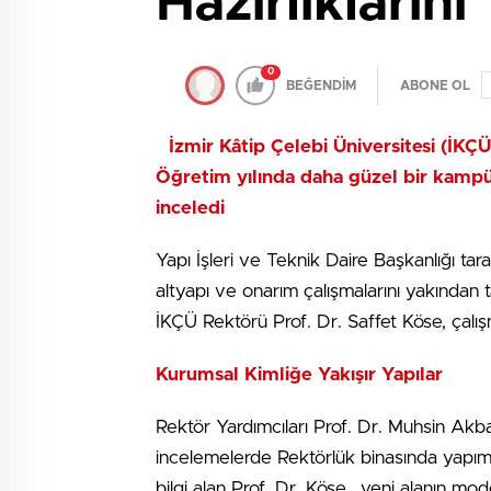
Hazırlıklarını
0
BEĞENDİM
ABONE OL
İzmir Kâtip Çelebi Üniversitesi (İK
Öğretim yılında daha güzel bir kampü
inceledi
Yapı İşleri ve Teknik Daire Başkanlığı t
altyapı ve onarım çalışmalarını yakından t
İKÇÜ Rektörü Prof. Dr. Saffet Köse, çalışma
Kurumsal Kimliğe Yakışır Yapılar
Rektör Yardımcıları Prof. Dr. Muhsin Akba
incelemelerde Rektörlük binasında yapım
bilgi alan Prof. Dr. Köse, yeni alanın moder