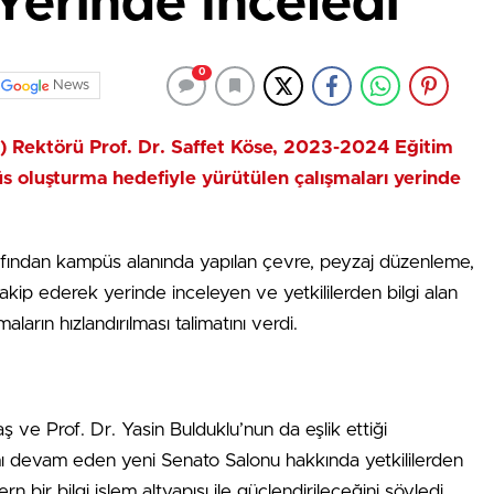
 Yerinde İnceledi
0
News
ÇÜ) Rektörü Prof. Dr. Saffet Köse, 2023-2024 Eğitim
s oluşturma hedefiyle yürütülen çalışmaları yerinde
arafından kampüs alanında yapılan çevre, peyzaj düzenleme,
akip ederek yerinde inceleyen ve yetkililerden bilgi alan
ların hızlandırılması talimatını verdi.
ş ve Prof. Dr. Yasin Bulduklu’nun da eşlik ettiği
ı devam eden yeni Senato Salonu hakkında yetkililerden
n bir bilgi işlem altyapısı ile güçlendirileceğini söyledi.