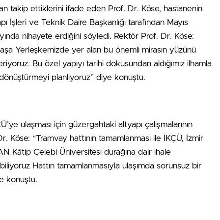
dan takip ettiklerini ifade eden Prof. Dr. Köse, hastanenin
 İşleri ve Teknik Daire Başkanlığı tarafından Mayıs
ayında nihayete erdiğini söyledi. Rektör Prof. Dr. Köse:
atpaşa Yerleşkemizde yer alan bu önemli mirasın yüzünü
iyoruz. Bu özel yapıyı tarihi dokusundan aldığımız ilhamla
k dönüştürmeyi planlıyoruz” diye konuştu.
’ye ulaşması için güzergahtaki altyapı çalışmalarının
 Dr. Köse: “Tramvay hattının tamamlanması ile İKÇÜ, İzmir
AN Kâtip Çelebi Üniversitesi durağına dair ihale
 biliyoruz Hattın tamamlanmasıyla ulaşımda sorunsuz bir
de konuştu.