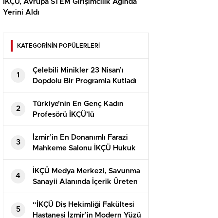
İKÇÜ, Avrupa STEM Girişimcilik Ağında
Yerini Aldı
KATEGORİNİN POPÜLERLERİ
Çelebili Minikler 23 Nisan’ı
1
Dopdolu Bir Programla Kutladı
Türkiye’nin En Genç Kadın
2
Profesörü İKÇÜ’lü
İzmir’in En Donanımlı Farazi
3
Mahkeme Salonu İKÇÜ Hukuk
Fakültesi’nde Açıldı
İKÇÜ Medya Merkezi, Savunma
4
Sanayii Alanında İçerik Üreten
Kaner Kurt’u Ağırladı
“İKÇÜ Diş Hekimliği Fakültesi
5
Hastanesi İzmir’in Modern Yüzü