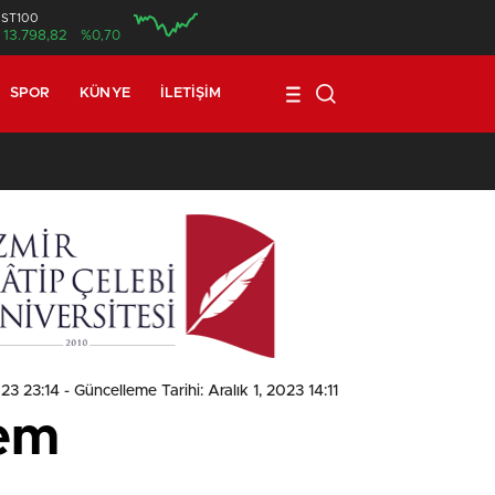
İST100
13.798,82
%0,70
SPOR
KÜNYE
İLETIŞIM
1
23 23:14
- Güncelleme Tarihi: Aralık 1, 2023 14:11
nem