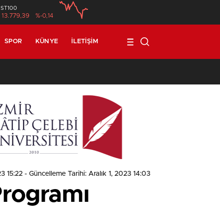
İST100
13.779,39
%-0,14
SPOR
KÜNYE
İLETIŞIM
1
23 15:22
- Güncelleme Tarihi: Aralık 1, 2023 14:03
Programı