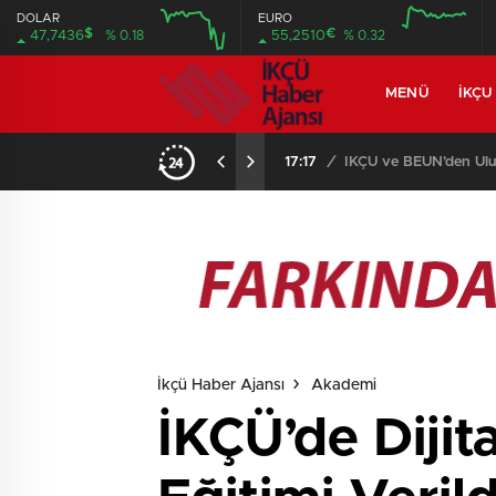
DOLAR
EURO
$
€
47,7436
% 0.18
55,2510
% 0.32
MENÜ
İKÇU
17:08
/
Prof. Dr. Mustafa Aga
İkçü Haber Ajansı
Akademi
İKÇÜ’de Diji