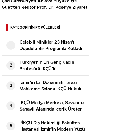
Çad Cumhuriyeti Ankara Büyükelçisi
Guet’ten Rektör Prof. Dr. Köse’ye Ziyaret
KATEGORİNİN POPÜLERLERİ
Çelebili Minikler 23 Nisan’ı
1
Dopdolu Bir Programla Kutladı
Türkiye’nin En Genç Kadın
2
Profesörü İKÇÜ’lü
İzmir’in En Donanımlı Farazi
3
Mahkeme Salonu İKÇÜ Hukuk
Fakültesi’nde Açıldı
İKÇÜ Medya Merkezi, Savunma
4
Sanayii Alanında İçerik Üreten
Kaner Kurt’u Ağırladı
“İKÇÜ Diş Hekimliği Fakültesi
5
Hastanesi İzmir’in Modern Yüzü