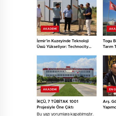
AKADEMI
AKA
İzmir’in Kuzeyinde Teknoloji
Togu Ba
Üssü Yükseliyor: Technocity
Tarım T
İzmir’de İnşaat Süreci Başladı
Keşif
AKADEMI
EN 
İKÇÜ, 7 TÜBİTAK 1001
Arş. Gö
Projesiyle Öne Çıktı
Yapımcı
TRT Kı
Bu yazı yorumlara kapatılmıştır.