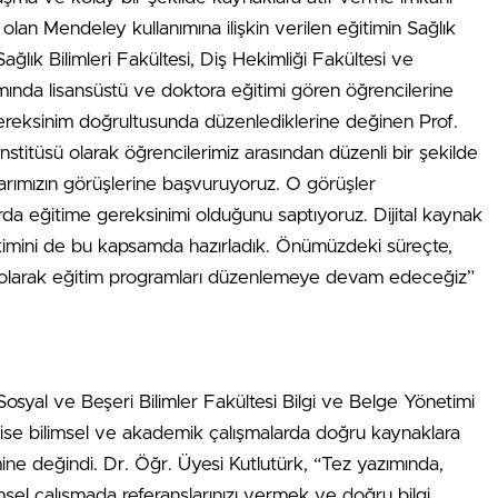
olan Mendeley kullanımına ilişkin verilen eğitimin Sağlık
Sağlık Bilimleri Fakültesi, Diş Hekimliği Fakültesi ve
mında lisansüstü ve doktora eğitimi gören öğrencilerine
r gereksinim doğrultusunda düzenlediklerine değinen Prof.
 Enstitüsü olarak öğrencilerimiz arasından düzenli bir şekilde
arımızın görüşlerine başvuruyoruz. O görüşler
rda eğitime gereksinimi olduğunu saptıyoruz. Dijital kaynak
imini de bu kapsamda hazırladık. Önümüzdeki süreçte,
lel olarak eğitim programları düzenlemeye devam edeceğiz”
osyal ve Beşeri Bilimler Fakültesi Bilgi ve Belge Yönetimi
ise bilimsel ve akademik çalışmalarda doğru kaynaklara
ne değindi. Dr. Öğr. Üyesi Kutlutürk, “Tez yazımında,
sel çalışmada referanslarınızı vermek ve doğru bilgi