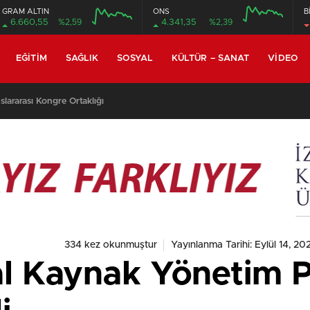
GRAM ALTIN
ONS
B
6.660,55
%2,59
4.341,35
%2,39
EĞITIM
SAĞLIK
SOSYAL
KÜLTÜR – SANAT
VIDEO
h Tekindal’ın Makalesi En Çok Görüntülenen Yayınlar Arasında
334 kez okunmuştur
Yayınlanma Tarihi: Eylül 14, 20
tal Kaynak Yönetim 