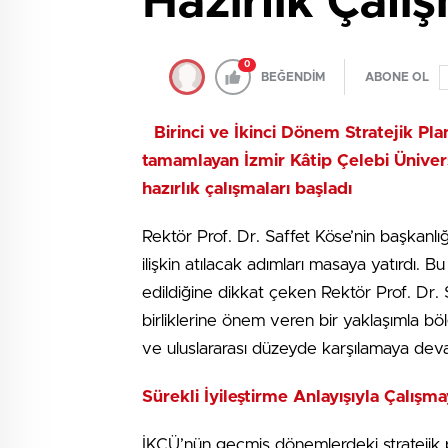
Hazırlık Çalı
0
BEĞENDİM
ABONE OL
Birinci ve İkinci Dönem Stratejik Plan
tamamlayan İzmir Kâtip Çelebi Üniver
hazırlık çalışmaları başladı
Rektör Prof. Dr. Saffet Köse’nin başkanlı
ilişkin atılacak adımları masaya yatırdı. 
edildiğine dikkat çeken Rektör Prof. Dr. Sa
birliklerine önem veren bir yaklaşımla bö
ve uluslararası düzeyde karşılamaya dev
Sürekli İyileştirme Anlayışıyla Çalış
İKÇÜ’nün geçmiş dönemlerdeki stratejik pl