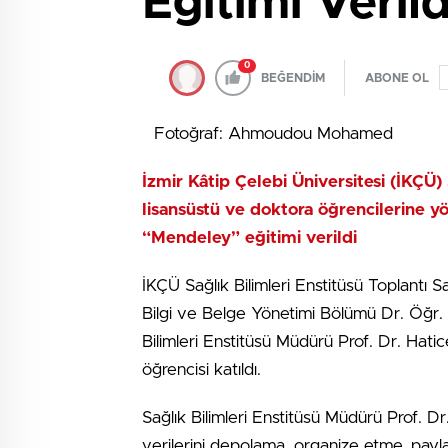
Eğitimi Verild
0
BEĞENDİM
ABONE OL
Fotoğraf: Ahmoudou Mohamed
İzmir Kâtip Çelebi Üniversitesi (İKÇÜ)
lisansüstü ve doktora öğrencilerine y
“Mendeley” eğitimi verildi
İKÇÜ Sağlık Bilimleri Enstitüsü Toplantı 
Bilgi ve Belge Yönetimi Bölümü Dr. Öğr. 
Bilimleri Enstitüsü Müdürü Prof. Dr. Hatice
öğrencisi katıldı.
Sağlık Bilimleri Enstitüsü Müdürü Prof. Dr
verilerini depolama, organize etme, payl