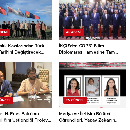
DEMI
AKADEMI
lık Kazılarından Türk
İKÇÜ’den COP31 Bilim
arihini Değiştirecek
Diplomasısı Hamlesine Tam
Destek
GÜNCEL
EN GÜNCEL
r. H. Enes Balcı’nın
Medya ve İletişim Bölümü
lığını Üstlendiği Projeye
Öğrencileri, Yapay Zekanın
sa Film Yapım Ödülü
Algoritmik Önyargısına İlişkin