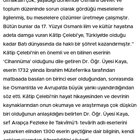
olmaktan çok, yaşadığı dönemde Osmanlı devlet ve
toplum düzeninde sorun olarak gördüğü meselelerle
ilgilenmiş, bu meselelere çözümler üretmeye çalışmıştır.
Bütün bunlar da 17. Yüzyıl Osmanlı ilim ve kültür hayatına
adeta damga vuran Kâtip Çelebi’ye, Türkiye’de olduğu
kadar Batı dünyasında da haklı bir şöhret kazandırmıştır.”
Kâtip Çelebi’nin en önemli ve en bilinen eserinin
‘Cihannüma’ olduğunu dile getiren Dr. Öğr. Üyesi Kaya,
eserin 1732 yılında İbrahim Müteferrika tarafından
matbaada basılan on birinci eser olduğundan, sonrasında
ise Osmanlı’da ve Avrupa’da büyük yankı uyandırdığından
söz etti. Kâtip Çelebi’nin hayat hikayesinden ve devrinin
kaynaklarından onun okumaya ve araştırmaya çok düşkün
biri olduğunun anlaşıldığını belirten Dr. Öğr. Üyesi Kaya,
sırf Arapça Fezleke ile Takvîmü’t- tevârih adlı eserlerini
yazarken elinden 1300 eserin geçtiğine dair bilginin, kendi