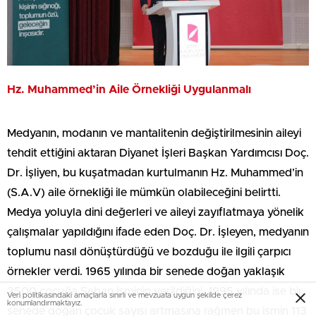
Hz. Muhammed’in Aile Örnekliği Uygulanmalı
Medyanın, modanın ve mantalitenin değiştirilmesinin aileyi
tehdit ettiğini aktaran Diyanet İşleri Başkan Yardımcısı Doç.
Dr. İşliyen, bu kuşatmadan kurtulmanın Hz. Muhammed’in
(S.A.V) aile örnekliği ile mümkün olabileceğini belirtti.
Medya yoluyla dini değerleri ve aileyi zayıflatmaya yönelik
çalışmalar yapıldığını ifade eden Doç. Dr. İşleyen, medyanın
toplumu nasıl dönüştürdüğü ve bozduğu ile ilgili çarpıcı
örnekler verdi. 1965 yılında bir senede doğan yaklaşık
3500 çocuğa Şaban isminin verildiğini, 1995 yılında ise bir
Veri politikasındaki amaçlarla sınırlı ve mevzuata uygun şekilde çerez
konumlandırmaktayız.
senede doğan çocuk sayısı artmasına rağmen bu ismin 113