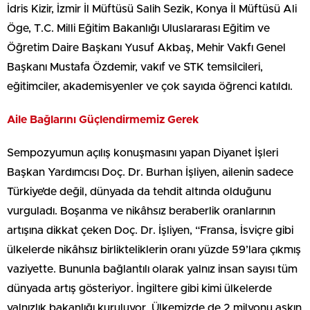
İdris Kizir, İzmir İl Müftüsü Salih Sezik, Konya İl Müftüsü Ali
Öge, T.C. Milli Eğitim Bakanlığı Uluslararası Eğitim ve
Öğretim Daire Başkanı Yusuf Akbaş, Mehir Vakfı Genel
Başkanı Mustafa Özdemir, vakıf ve STK temsilcileri,
eğitimciler, akademisyenler ve çok sayıda öğrenci katıldı.
Aile Bağlarını Güçlendirmemiz Gerek
Sempozyumun açılış konuşmasını yapan Diyanet İşleri
Başkan Yardımcısı Doç. Dr. Burhan İşliyen, ailenin sadece
Türkiye’de değil, dünyada da tehdit altında olduğunu
vurguladı. Boşanma ve nikâhsız beraberlik oranlarının
artışına dikkat çeken Doç. Dr. İşliyen, “Fransa, İsviçre gibi
ülkelerde nikâhsız birlikteliklerin oranı yüzde 59’lara çıkmış
vaziyette. Bununla bağlantılı olarak yalnız insan sayısı tüm
dünyada artış gösteriyor. İngiltere gibi kimi ülkelerde
yalnızlık bakanlığı kuruluyor. Ülkemizde de 2 milyonu aşkın