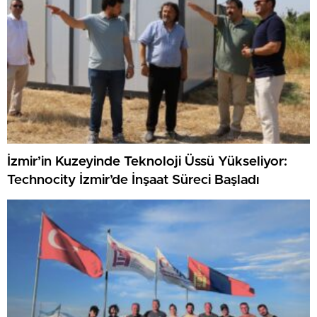
İzmir’in Kuzeyinde Teknoloji Üssü Yükseliyor:
Technocity İzmir’de İnşaat Süreci Başladı