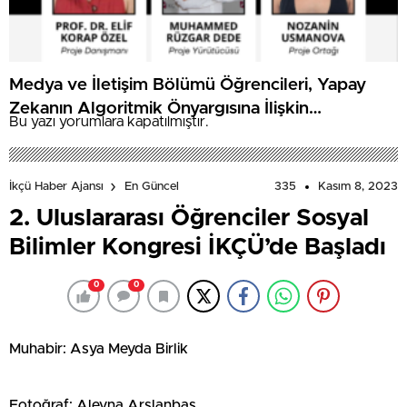
Medya ve İletişim Bölümü Öğrencileri, Yapay
Zekanın Algoritmik Önyargısına İlişkin
Bu yazı yorumlara kapatılmıştır.
Farkındalık Düzeylerini Araştıracak
335
Kasım 8, 2023
İkçü Haber Ajansı
En Güncel
2. Uluslararası Öğrenciler Sosyal
Bilimler Kongresi İKÇÜ’de Başladı
0
0
Muhabir: Asya Meyda Birlik
Fotoğraf: Aleyna Arslanbaş