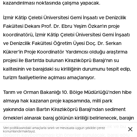
kazandırılması noktasında çalışma yapacak.
İzmir Kâtip Çelebi Üniversitesi Gemi İnşaatı ve Denizcilik
Fakültesi Dekanı Prof. Dr. Ebru Yeşim Özkan’ın proje
koordinatörü, İzmir Kâtip Çelebi Üniversitesi Gemi İnşaatı
ve Denizcilik Fakültesi Öğretim Üyesi Doç. Dr. Serkan
Kükrer’in Proje Koordinatör Yardımcısı olduğu araştırma
projesi ile Bartın’da bulunan Kirazlıköprü Barajı’nın su
kalitesinin ve barajdaki su kirliliğinin durumunu tespit edip,
turizm faaliyetlerine açılması amaçlanıyor.
Tarım ve Orman Bakanlığı 10. Bölge Müdürlüğü’nden hibe
almaya hak kazanan proje kapsamında, milli park
yakınında olan Bartın Kirazlıköprü Barajı’ndan sediment
örnekleri alınarak baraj gölünün kirliliği belirlenecek, barajın
ekolojik anlamda sahip olduğu değere ulaşılacak ve bu
Veri politikasındaki amaçlarla sınırlı ve mevzuata uygun şekilde çerez
konumlandırmaktayız.
değerin kaybolmaması için öneriler sunulacak, baraj gölü