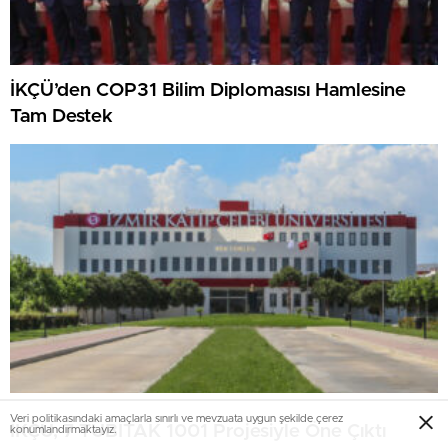
İKÇÜ’den COP31 Bilim Diplomasısı Hamlesine
Tam Destek
Veri politikasındaki amaçlarla sınırlı ve mevzuata uygun şekilde çerez
İKÇÜ, 7 TÜBİTAK 1001 Projesiyle Öne Çıktı
konumlandırmaktayız.