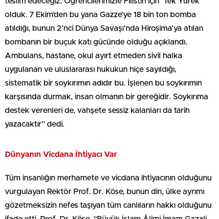
teslim edeceğiz. Öğrencilerimizle Filistin için ‘Tek Yürek’
olduk. 7 Ekim’den bu yana Gazze’ye 18 bin ton bomba
atıldığı, bunun 2’nci Dünya Savaşı’nda Hiroşima’ya atılan
bombanın bir buçuk katı gücünde olduğu açıklandı.
Ambulans, hastane, okul ayırt etmeden sivil halka
uygulanan ve uluslararası hukukun hiçe sayıldığı,
sistematik bir soykırımın adıdır bu. İşlenen bu soykırımın
karşısında durmak, insan olmanın bir gereğidir. Soykırıma
destek verenleri de, vahşete sessiz kalanları da tarih
yazacaktır” dedi.
Dünyanın Vicdana İhtiyacı Var
Tüm insanlığın merhamete ve vicdana ihtiyacının olduğunu
vurgulayan Rektör Prof. Dr. Köse, bunun din, ülke ayrımı
gözetmeksizin nefes taşıyan tüm canlıların hakkı olduğunu
ifade etti. Prof. Dr. Köse, “Büyük İslam Âlimi İmam Gazali,