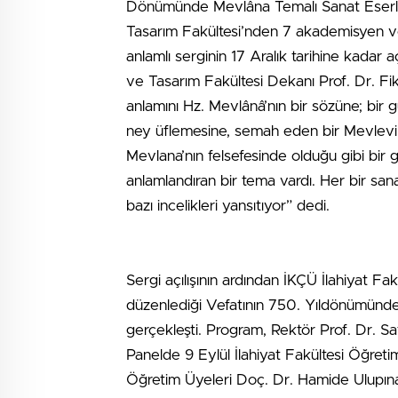
Dönümünde Mevlâna Temalı Sanat Eserler
Tasarım Fakültesi’nden 7 akademisyen ve 
anlamlı serginin 17 Aralık tarihine kadar a
ve Tasarım Fakültesi Dekanı Prof. Dr. Fikr
anlamını Hz. Mevlânâ’nın bir sözüne; bir g
ney üflemesine, semah eden bir Mevlevi’y
Mevlana’nın felsefesinde olduğu gibi bir
anlamlandıran bir tema vardı. Her bir san
bazı incelikleri yansıtıyor” dedi.
Sergi açılışının ardından İKÇÜ İlahiyat Fa
düzenlediği Vefatının 750. Yıldönümünde
gerçekleşti. Program, Rektör Prof. Dr. Saf
Panelde 9 Eylül İlahiyat Fakültesi Öğreti
Öğretim Üyeleri Doç. Dr. Hamide Ulupına