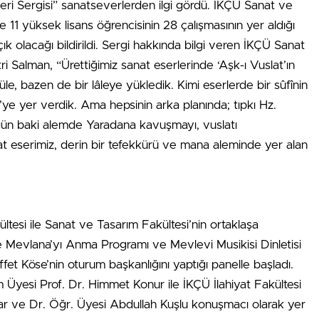
i Sergisi” sanatseverlerden ilgi gördü. İKÇÜ Sanat ve
11 yüksek lisans öğrencisinin 28 çalışmasının yer aldığı
çık olacağı bildirildi. Sergi hakkında bilgi veren İKÇÜ Sanat
i Salman, “Ürettiğimiz sanat eserlerinde ‘Aşk-ı Vuslat’ın
üle, bazen de bir lâleye yükledik. Kimi eserlerde bir sûfînin
e yer verdik. Ama hepsinin arka planında; tıpkı Hz.
 gün baki alemde Yaradana kavuşmayı, vuslatı
at eserimiz, derin bir tefekkürü ve mana aleminde yer alan
kültesi ile Sanat ve Tasarım Fakültesi’nin ortaklaşa
 Mevlana’yı Anma Programı ve Mevlevi Musikisi Dinletisi
fet Köse’nin oturum başkanlığını yaptığı panelle başladı.
m Üyesi Prof. Dr. Himmet Konur ile İKÇÜ İlahiyat Fakültesi
r ve Dr. Öğr. Üyesi Abdullah Kuşlu konuşmacı olarak yer