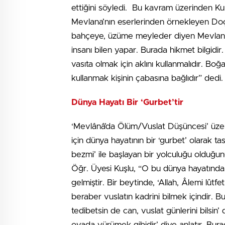
ettiğini söyledi. Bu kavram üzerinden Kur
Mevlana’nın eserlerinden örnekleyen Doç. 
bahçeye, üzüme meyleder diyen Mevlana,
insanı bilen yapar. Burada hikmet bilgidir.
vasıta olmak için aklını kullanmalıdır. Bo
kullanmak kişinin çabasına bağlıdır” dedi.
Dünya Hayatı Bir ‘Gurbet’tir
‘Mevlânâ’da Ölüm/Vuslat Düşüncesi’ üze
için dünya hayatının bir ‘gurbet’ olarak tas
bezmi’ ile başlayan bir yolculuğu olduğun
Öğr. Üyesi Kuşlu, “O bu dünya hayatında 
gelmiştir. Bir beytinde, ‘Allah, Âlemi lûtf
beraber vuslatın kadrini bilmek içindir. Bu 
tedibetsin de can, vuslat günlerini bilsin’
ovada yürümek gibidir’ diye anlatır. Burad