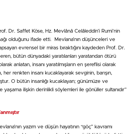
of. Dr. Saffet Köse, Hz. Mevlânâ Celâleddin’i Rumi’nin
ynağı olduğunu ifade etti. Mevlana’nın düşünceleri ve
kapsayan evrensel bir miras bıraktığını kaydeden Prof. Dr.
eren, bütün dünyadaki yaratılanları yaratandan ötürü
rak anlatan, insanı yaratılmışların en şereflisi olarak
n, her renkten insanı kucaklayarak sevginin, barışın,
ştur. O bütün insanlığı kucaklayan; günümüze ve
yaşama ilişkin derinlikli söylemleri ile gönüller sultanıdır”
anmıştır
Mevlana’nın yazım ve düşün hayatının “göç” kavramı