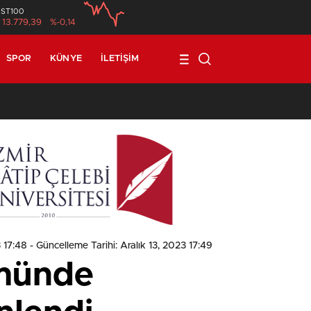
İST100
13.779,39
%-0,14
SPOR
KÜNYE
İLETIŞIM
1
3 17:48
- Güncelleme Tarihi: Aralık 13, 2023 17:49
ümünde