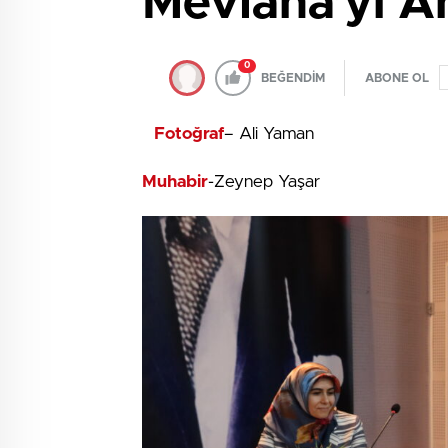
Mevlana’yı A
0
BEĞENDİM
ABONE OL
Fotoğraf
– Ali Yaman
Muhabir
-Zeynep Yaşar