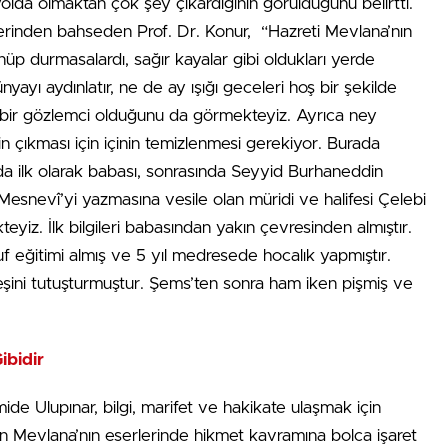
yolda olmaktan çok şey çıkardığının görüldüğünü belirtti.
rinden bahseden Prof. Dr. Konur, “Hazreti Mevlana’nın
üp durmasalardı, sağır kayalar gibi oldukları yerde
nyayı aydınlatır, ne de ay ışığı geceleri hoş bir şekilde
yi bir gözlemci olduğunu da görmekteyiz. Ayrıca ney
 çıkması için içinin temizlenmesi gerekiyor. Burada
nda ilk olarak babası, sonrasında Seyyid Burhaneddin
Mesnevî’yi yazmasına vesile olan müridi ve halifesi Çelebi
eyiz. İlk bilgileri babasından yakın çevresinden almıştır.
 eğitimi almış ve 5 yıl medresede hocalık yapmıştır.
teşini tutuşturmuştur. Şems’ten sonra ham iken pişmiş ve
ibidir
de Ulupınar, bilgi, marifet ve hakikate ulaşmak için
an Mevlana’nın eserlerinde hikmet kavramına bolca işaret