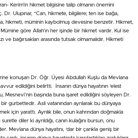
an- Kerim’in hikmet bilgisine talip olmanın önemini
Dr. Ulupınar, “Can, hikmete, bilgilere; ten ise bağa,
 hikmeti, müminin kaybolmuş devesine benzetir. Hikmet,
 Mümine göre Allah’ın her işinde bir hikmet vardır. Kul ise
ğazı ve bağırsakları arasında tutsak olmamalıdır. Hikmeti
rine konuşan Dr. Öğr. Üyesi Abdullah Kuşlu da Mevlana
avvur edildiğini belirtti. İnsanın dünya hayatının ‘elest
u, Mesnevi’nin başında buna işaret edildiğini söyleyen Dr.
bir gurbettedir. Asli vatanından ayrılarak bu dünyaya
etmek için yarattı. Ayrılık bile, onun kahrından doğmakla
suretle diler ki ayrıldığı, canın kulağını bursun, onu
 der. Mevlana dünya hayatını, ‘dar bir çarıkla geniş bir
a çarık, insanın dünya hayatında karşılaştıkları zorluklara,