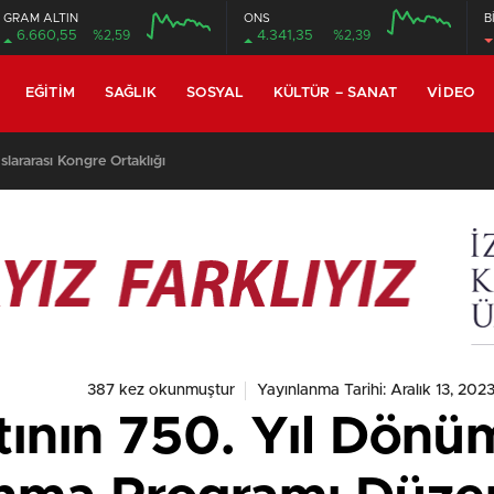
GRAM ALTIN
ONS
B
6.660,55
%2,59
4.341,35
%2,39
EĞITIM
SAĞLIK
SOSYAL
KÜLTÜR – SANAT
VIDEO
lararası Kongre Ortaklığı
387 kez okunmuştur
Yayınlanma Tarihi: Aralık 13, 202
tının 750. Yıl Dön