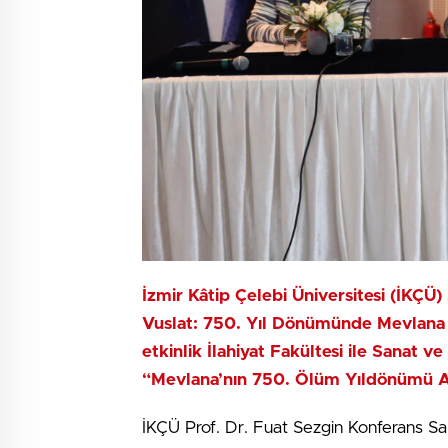
İzmir Kâtip Çelebi Üniversitesi (İKÇÜ)
Vuslat: 750. Yıl Dönümünde Mevlana Te
etkinlik İlahiyat Fakültesi ile Sanat v
“Mevlana’nın 750. Ölüm Yıldönümü A
İKÇÜ Prof. Dr. Fuat Sezgin Konferans Sal