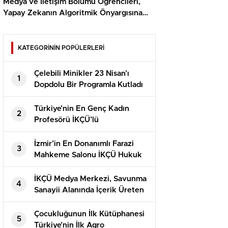
Medya ve İletişim Bölümü Öğrencileri,
Yapay Zekanın Algoritmik Önyargısına
İlişkin Farkındalık Düzeylerini Araştıracak
KATEGORİNİN POPÜLERLERİ
Çelebili Minikler 23 Nisan’ı
1
Dopdolu Bir Programla Kutladı
Türkiye’nin En Genç Kadın
2
Profesörü İKÇÜ’lü
İzmir’in En Donanımlı Farazi
3
Mahkeme Salonu İKÇÜ Hukuk
Fakültesi’nde Açıldı
İKÇÜ Medya Merkezi, Savunma
4
Sanayii Alanında İçerik Üreten
Kaner Kurt’u Ağırladı
Çocukluğunun İlk Kütüphanesi
5
Türkiye’nin İlk Agro