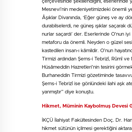
çerçevesinde şekillendiğini, eserlerinde 
Mesnevi’nin medeniyetimizdeki önemli ye
Âşıklar Divanında, ‘Eğer güneş ve ay dön
durabilselerdi, ne güneş ışıklar saçarak dü
nurlar saçardı’ der. Eserlerinde O’nun i
metaforu da önemli. Neyden o güzel sesin
kastedilen insan-ı kâmildir. O’nun hayatı
Tirmizi ardından Şems-i Tebrizî, Rûmî ve 
Hüsâmeddin Hazretleri’nin tesirini görmekt
Burhaneddin Tirmizi gözetiminde tasavvuf
Şems-i Tebrizî ise gönlündeki ilahi aşk a
yanmıştır” diye konuştu.
Hikmet, Müminin Kaybolmuş Devesi G
İKÇÜ İlahiyat Fakültesinden Doç. Dr. Hami
hikmet sütünün içilmesi gerektiğini aktar