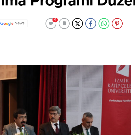
nma Programı Düze
0
News