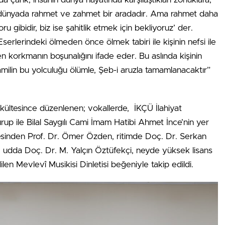
 dünyada rahmet ve zahmet bir aradadır. Ama rahmet daha
 gibidir, biz ise şahitlik etmek için bekliyoruz’ der.
r. Eserlerindeki ölmeden önce ölmek tabiri ile kişinin nefsi ile
 korkmanın boşunalığını ifade eder. Bu aslında kişinin
ilin bu yolculuğu ölümle, Şeb-i aruzla tamamlanacaktır”
ültesince düzenlenen; vokallerde, İKÇÜ İlahiyat
up ile Bilal Saygılı Cami İmam Hatibi Ahmet İnce’nin yer
esinden Prof. Dr. Ömer Özden, ritimde Doç. Dr. Serkan
, udda Doç. Dr. M. Yalçın Öztüfekçi, neyde yüksek lisans
len Mevlevî Musikisi Dinletisi beğeniyle takip edildi.