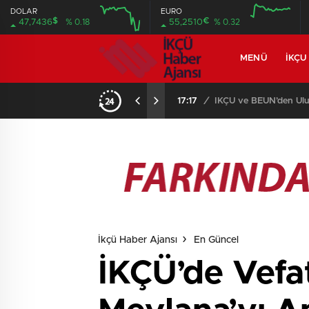
DOLAR
EURO
$
€
47,7436
% 0.18
55,2510
% 0.32
MENÜ
İKÇU
17:17
/
İKÇÜ ve BEUN’den Ulus
İkçü Haber Ajansı
En Güncel
İKÇÜ’de Vefa