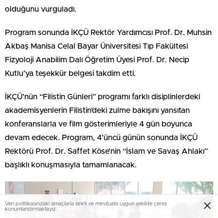
olduğunu vurguladı.
Program sonunda İKÇÜ Rektör Yardımcısı Prof. Dr. Muhsin
Akbaş Manisa Celal Bayar Üniversitesi Tıp Fakültesi
Fizyoloji Anabilim Dalı Öğretim Üyesi Prof. Dr. Necip
Kutlu’ya teşekkür belgesi takdim etti.
İKÇÜ’nün “Filistin Günleri” programı farklı disiplinlerdeki
akademisyenlerin Filistin’deki zulme bakışını yansıtan
konferanslarla ve film gösterimleriyle 4 gün boyunca
devam edecek. Program, 4’üncü günün sonunda İKÇÜ
Rektörü Prof. Dr. Saffet Köse’nin “İslam ve Savaş Ahlakı”
başlıklı konuşmasıyla tamamlanacak.
Veri politikasındaki amaçlarla sınırlı ve mevzuata uygun şekilde çerez
konumlandırmaktayız.