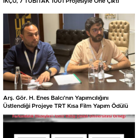
İKÇÜ, 7 TÜBİTAK 1001 Projesiyle Öne Çıktı
Arş. Gör. H. Enes Balcı’nın Yapımcılığını
Üstlendiği Projeye TRT Kısa Film Yapım Ödülü