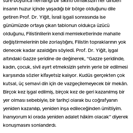
süre boyunca herhangi bir sıkıntı olmaksızın her dinden
insanın huzur içinde yaşadığı bir bölge olduğunu dile
getiren Prof. Dr. Yiğit, İsrail işgali sonrasında ise
günümüzde ortaya çıkan tablonun oldukça üzücü
olduğunu, Filistinlilerin kendi memleketlerinde mahalle
değiştirmelerinin bile zorlaştığını, Filistin topraklarının yok
denecek kadar azaldığını söyledi. Prof. Dr. Yiğit, işgal
altındaki Gazze şeridine de değinerek, “Gazze şeridinde,
kadın, çocuk, sivil ayırt etmeksizin şehrin yerle bir edilmesi
karşısında sözler kifayetsiz kalıyor. Kudüs gerçekten çok
kutsal, üç semavi din için de vazgeçilemeyecek bir mekân.
Birçok kez işgal edilmiş, birçok kez de geri kazanılmış bir
yer olması sebebiyle, bir tarihçi olarak bu coğrafyanın
yeniden kazanılıp, yeniden inşa edileceğinden ümitliyim.
İnanıyorum ki orada yeniden adalet hâkim olacak” diyerek
konuşmasını sonlandırdı.