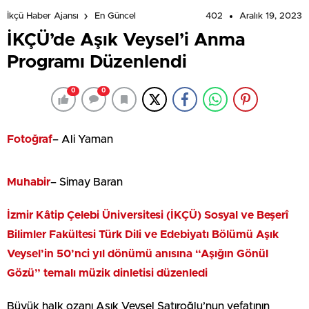
402
Aralık 19, 2023
İkçü Haber Ajansı
En Güncel
İKÇÜ’de Aşık Veysel’i Anma
Programı Düzenlendi
0
0
Fotoğraf
– Ali Yaman
Muhabir
– Simay Baran
İzmir
Kâtip Çelebi Üniversitesi (İKÇÜ) Sosyal ve Beşerî
Bilimler Fakültesi Türk Dili ve Edebiyatı Bölümü Aşık
Veysel’in 50’nci yıl dönümü anısına “Aşığın Gönül
Gözü” temalı müzik dinletisi düzenledi
Büyük halk ozanı Aşık Veysel Şatıroğlu’nun vefatının