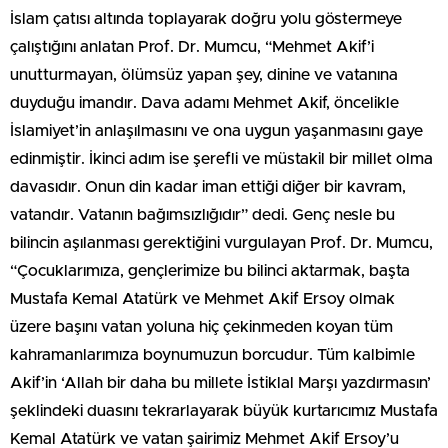
İslam çatısı altında toplayarak doğru yolu göstermeye
çalıştığını anlatan Prof. Dr. Mumcu, “Mehmet Akif’i
unutturmayan, ölümsüz yapan şey, dinine ve vatanına
duyduğu imandır. Dava adamı Mehmet Akif, öncelikle
İslamiyet’in anlaşılmasını ve ona uygun yaşanmasını gaye
edinmiştir. İkinci adım ise şerefli ve müstakil bir millet olma
davasıdır. Onun din kadar iman ettiği diğer bir kavram,
vatandır. Vatanın bağımsızlığıdır” dedi. Genç nesle bu
bilincin aşılanması gerektiğini vurgulayan Prof. Dr. Mumcu,
“Çocuklarımıza, gençlerimize bu bilinci aktarmak, başta
Mustafa Kemal Atatürk ve Mehmet Akif Ersoy olmak
üzere başını vatan yoluna hiç çekinmeden koyan tüm
kahramanlarımıza boynumuzun borcudur. Tüm kalbimle
Akif’in ‘Allah bir daha bu millete İstiklal Marşı yazdırmasın’
şeklindeki duasını tekrarlayarak büyük kurtarıcımız Mustafa
Kemal Atatürk ve vatan şairimiz Mehmet Akif Ersoy’u