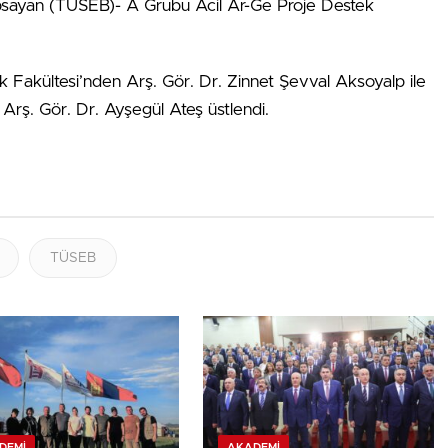
kapsayan (TÜSEB)- A Grubu Acil Ar-Ge Proje Destek
lık Fakültesi’nden Arş. Gör. Dr. Zinnet Şevval Aksoyalp ile
 Arş. Gör. Dr. Ayşegül Ateş üstlendi.
TÜSEB
DEMI
AKADEMI