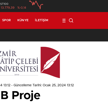
İST100
13.779,39
%-0,14
SPOR
KÜNYE
İLETIŞIM
1
4 13:12
- Güncelleme Tarihi: Ocak 25, 2024 13:12
EB Proje