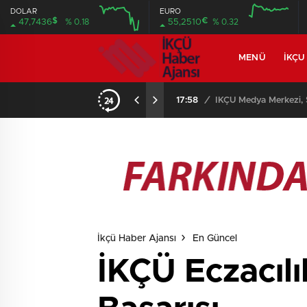
DOLAR
EURO
$
€
47,7436
% 0.18
55,2510
% 0.32
MENÜ
İKÇU
17:58
/
İKÇÜ Medya Merkezi, S
İkçü Haber Ajansı
En Güncel
İKÇÜ Eczacıl