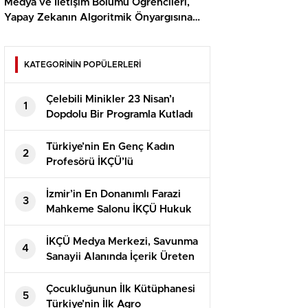
Medya ve İletişim Bölümü Öğrencileri,
Yapay Zekanın Algoritmik Önyargısına
İlişkin Farkındalık Düzeylerini Araştıracak
KATEGORİNİN POPÜLERLERİ
Çelebili Minikler 23 Nisan’ı
1
Dopdolu Bir Programla Kutladı
Türkiye’nin En Genç Kadın
2
Profesörü İKÇÜ’lü
İzmir’in En Donanımlı Farazi
3
Mahkeme Salonu İKÇÜ Hukuk
Fakültesi’nde Açıldı
İKÇÜ Medya Merkezi, Savunma
4
Sanayii Alanında İçerik Üreten
Kaner Kurt’u Ağırladı
Çocukluğunun İlk Kütüphanesi
5
Türkiye’nin İlk Agro