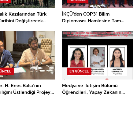
lık Kazılarından Türk
İKÇÜ’den COP31 Bilim
arihini Değiştirecek
Diplomasısı Hamlesine Tam
Destek
GÜNCEL
EN GÜNCEL
r. H. Enes Balcı’nın
Medya ve İletişim Bölümü
lığını Üstlendiği Projeye
Öğrencileri, Yapay Zekanın
sa Film Yapım Ödülü
Algoritmik Önyargısına İlişkin
Farkındalık Düzeylerini
Araştıracak