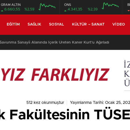
GRAM ALTIN
ONS
B
6.660,55
%2,59
4.341,35
%2,39
EĞITIM
SAĞLIK
SOSYAL
KÜLTÜR – SANAT
VIDEO
avunma Sanayii Alanında İçerik Üreten Kaner Kurt’u Ağırladı
512 kez okunmuştur
Yayınlanma Tarihi: Ocak 25, 202
ık Fakültesinin TÜS