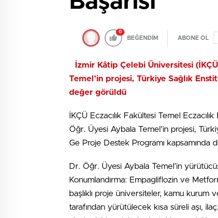
Başarısı
0
BEĞENDİM
ABONE OL
İzmir Kâtip Çelebi Üniversitesi (İKÇ
Temel’in projesi, Türkiye Sağlık Enst
değer görüldü
İKÇÜ Eczacılık Fakültesi Temel Eczacılık 
Öğr. Üyesi Aybala Temel’in projesi, Türki
Ge Proje Destek Programı kapsamında d
Dr. Öğr. Üyesi Aybala Temel’in yürütüc
Konumlandırma: Empagliflozin ve Metformin
başlıklı proje üniversiteler, kamu kurum v
tarafından yürütülecek kısa süreli aşı, ilaç, t