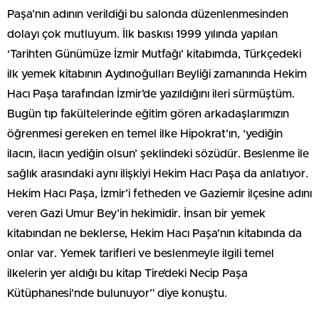
Paşa’nın adının verildiği bu salonda düzenlenmesinden
dolayı çok mutluyum. İlk baskısı 1999 yılında yapılan
‘Tarihten Günümüze İzmir Mutfağı’ kitabımda, Türkçedeki
ilk yemek kitabının Aydınoğulları Beyliği zamanında Hekim
Hacı Paşa tarafından İzmir’de yazıldığını ileri sürmüştüm.
Bugün tıp fakültelerinde eğitim gören arkadaşlarımızın
öğrenmesi gereken en temel ilke Hipokrat’ın, ‘yediğin
ilacın, ilacın yediğin olsun’ şeklindeki sözüdür. Beslenme ile
sağlık arasındaki aynı ilişkiyi Hekim Hacı Paşa da anlatıyor.
Hekim Hacı Paşa, İzmir’i fetheden ve Gaziemir ilçesine adını
veren Gazi Umur Bey’in hekimidir. İnsan bir yemek
kitabından ne beklerse, Hekim Hacı Paşa’nın kitabında da
onlar var. Yemek tarifleri ve beslenmeyle ilgili temel
ilkelerin yer aldığı bu kitap Tire’deki Necip Paşa
Kütüphanesi’nde bulunuyor” diye konuştu.