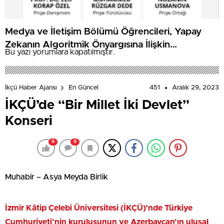
Medya ve İletişim Bölümü Öğrencileri, Yapay
Zekanın Algoritmik Önyargısına İlişkin
Bu yazı yorumlara kapatılmıştır.
Farkındalık Düzeylerini Araştıracak
451
Aralık 29, 2023
İkçü Haber Ajansı
En Güncel
İKÇÜ’de “Bir Millet İki Devlet”
Konseri
0
0
Muhabir – Asya Meyda Birlik
İzmir Kâtip Çelebi Üniversitesi (İKÇÜ)’nde Türkiye
Cumhuriyeti’nin kuruluşunun ve Azerbaycan’ın ulusal