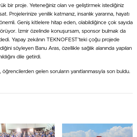
 bir proje. Yeteneğiniz olan ve geliştirmek istediğiniz
rsat. Projelerinize yenilik katmanız, insanlık yararına, hayatı
önemli. Geniş kitlelere hitap eden, olabildiğince çok sayıda
lgi görüyor. İzmir özelinde konuşursam, sponsor bulmak da
” dedi. Yapay zekânın TEKNOFEST’teki çoğu projede
eldiğini söyleyen Banu Aras, özellikle sağlık alanında yapılan
ığını dile getirdi.
ı, öğrencilerden gelen soruların yanıtlanmasıyla son buldu.