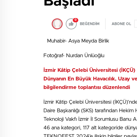
Başladı
0
BEĞENDİM
ABONE OL
Muhabir- Asya Meyda Birlik
Fotoğraf- Nurdan Ünlüoğlu
İzmir Kâtip Çelebi Üniversitesi (İKÇÜ)
Dünyanın En Büyük Havacılık, Uzay ve 
bilgilendirme toplantısı düzenlendi
İzmir Kâtip Çelebi Üniversitesi (İKÇÜ)’n
Daire Başkanlığı (SKS) tarafından Hekim
Teknoloji Vakfı İzmir İl Sorumlusu Banu A
46 ana kategori, 117 alt kategoride dünya
TEKNOFEST 2024’e ilişkin bilgiler paylaşı