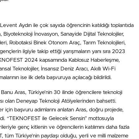
event Aydın ile çok sayıda öğrencinin katıldığı toplantıda
iyoteknoloji İnovasyon, Sanayide Dijital Teknolojiler,
eri, Robotaksi Binek Otonom Araç, Tarım Teknolojileri,
nçlerin ilgiyle takip ettiği yarışmaların yanı sıra 2023
k TEKNOFEST 2024 kapsamında Kablosuz Haberleşme,
sal Teknolojiler, İnsansız Deniz Aracı, Akıllı Wi-Fi
nın ise ilk defa başvuruya açılacağı bildirildi.
 Banu Aras, Türkiye’nin 30 ilinde öğrencilere teknoloji
 olan Deneyap Teknoloji Atölyelerinden bahsetti.
 için başvuru adımlarını anlatan Aras, doğru projede,
di. “TEKNOFEST ile Gelecek Sensin” mottosuyla
iyle genç kitlenin ve öğrencilerin katılımını daha fazla
 tüm Türkiye’nin paydaşı olduğu, yerli ve milli malzeme