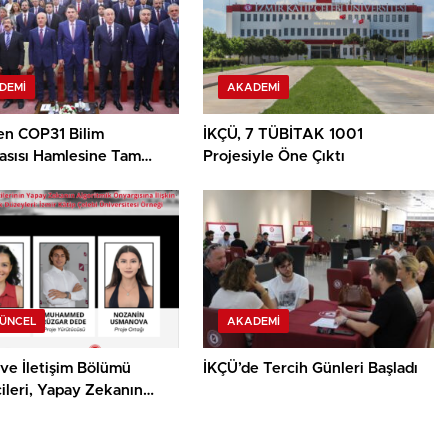
DEMI
AKADEMI
en COP31 Bilim
İKÇÜ, 7 TÜBİTAK 1001
asısı Hamlesine Tam
Projesiyle Öne Çıktı
GÜNCEL
AKADEMI
ve İletişim Bölümü
İKÇÜ’de Tercih Günleri Başladı
ileri, Yapay Zekanın
mik Önyargısına İlişkin
alık Düzeylerini