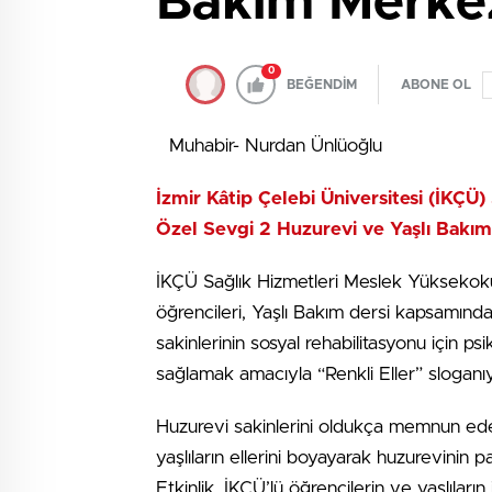
Bakım Merkez
0
BEĞENDİM
ABONE OL
Muhabir- Nurdan Ünlüoğlu
İzmir Kâtip Çelebi Üniversitesi (İKÇÜ
Özel Sevgi 2 Huzurevi ve Yaşlı Bakım M
İKÇÜ Sağlık Hizmetleri Meslek Yüksekoku
öğrencileri, Yaşlı Bakım dersi kapsamın
sakinlerinin sosyal rehabilitasyonu için p
sağlamak amacıyla “Renkli Eller” sloganıyl
Huzurevi sakinlerini oldukça memnun eden “
yaşlıların ellerini boyayarak huzurevinin p
Etkinlik, İKÇÜ’lü öğrencilerin ve yaşlıların 