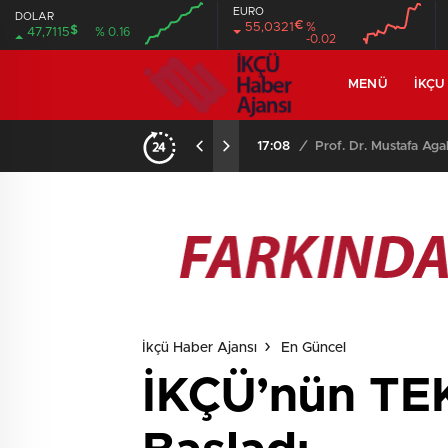
EURO
DOLAR
€
55,0321
%
$
47,7115
% 0.16
-0.02
MENÜ
İKÇU
17:08
/
Prof. Dr. Mustafa Aga
İkçü Haber Ajansı
En Güncel
İKÇÜ’nün TEK