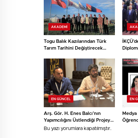
AKADEMI
AKA
Togu Balık Kazılarından Türk
İKÇÜ’d
Tarım Tarihini Değiştirecek
Diplom
Keşif
Destek
EN GÜNCEL
EN 
Arş. Gör. H. Enes Balcı’nın
Medya 
Yapımcılığını Üstlendiği Projeye
Öğrenc
TRT Kısa Film Yapım Ödülü
Algorit
Bu yazı yorumlara kapatılmıştır.
Farkınd