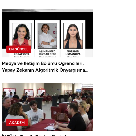
Ödülü
EN GÜNCEL
Medya ve İletişim Bölümü Öğrencileri,
Yapay Zekanın Algoritmik Önyargısına
İlişkin Farkındalık Düzeylerini Araştıracak
AKADEMI