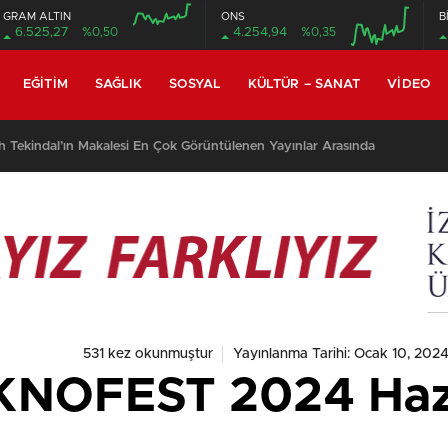
GRAM ALTIN
ONS
B
6.525,27
%0,50
4.254,94
%0,35
EĞITIM
SAĞLIK
SOSYAL
KÜLTÜR – SANAT
VIDEO
h Tekindal’ın Makalesi En Çok Görüntülenen Yayınlar Arasında
531 kez okunmuştur
Yayınlanma Tarihi: Ocak 10, 202
NOFEST 2024 Hazır