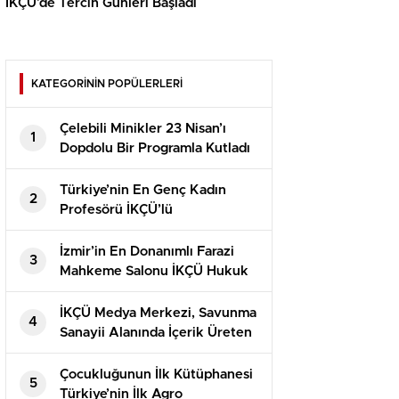
İKÇÜ’de Tercih Günleri Başladı
KATEGORİNİN POPÜLERLERİ
Çelebili Minikler 23 Nisan’ı
1
Dopdolu Bir Programla Kutladı
Türkiye’nin En Genç Kadın
2
Profesörü İKÇÜ’lü
İzmir’in En Donanımlı Farazi
3
Mahkeme Salonu İKÇÜ Hukuk
Fakültesi’nde Açıldı
İKÇÜ Medya Merkezi, Savunma
4
Sanayii Alanında İçerik Üreten
Kaner Kurt’u Ağırladı
Çocukluğunun İlk Kütüphanesi
5
Türkiye’nin İlk Agro