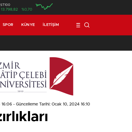
İST100
13.798,82
%0,70
SPOR
KÜNYE
İLETIŞIM
1
4 16:06
- Güncelleme Tarihi: Ocak 10, 2024 16:10
lıkları