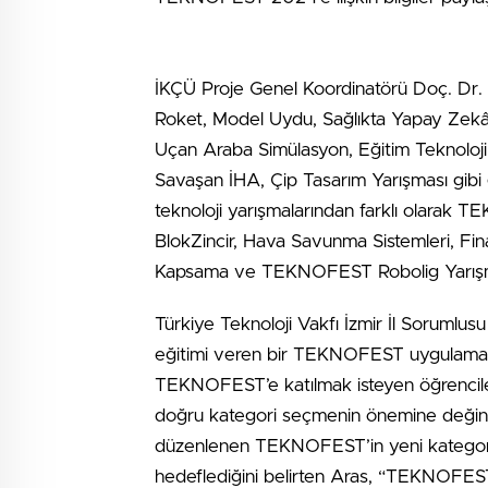
İKÇÜ Proje Genel Koordinatörü Doç. Dr. L
Roket, Model Uydu, Sağlıkta Yapay Zekâ, B
Uçan Araba Simülasyon, Eğitim Teknolojil
Savaşan İHA, Çip Tasarım Yarışması gibi ge
teknoloji yarışmalarından farklı olara
BlokZincir, Hava Savunma Sistemleri, Finan
Kapsama ve TEKNOFEST Robolig Yarışmaları
Türkiye Teknoloji Vakfı İzmir İl Sorumlusu
eğitimi veren bir TEKNOFEST uygulaması
TEKNOFEST’e katılmak isteyen öğrenciler
doğru kategori seçmenin önemine değin
düzenlenen TEKNOFEST’in yeni kategoriler
hedeflediğini belirten Aras, “TEKNOFEST,