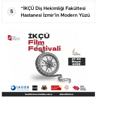
Kaner Kurt’u Ağırladı
“İKÇÜ Diş Hekimliği Fakültesi
5
Hastanesi İzmir’in Modern Yüzü
Olacak”