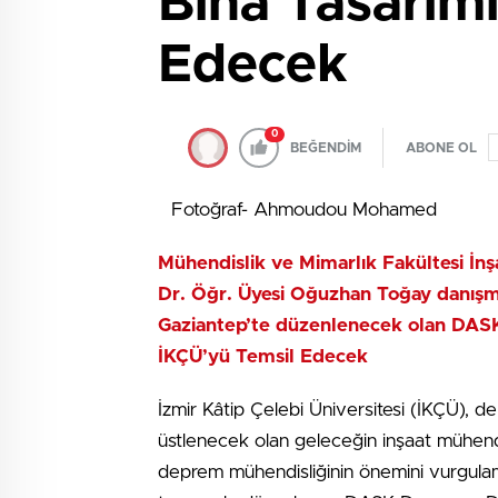
Bina Tasarım
Edecek
0
BEĞENDİM
ABONE OL
Fotoğraf- Ahmoudou Mohamed
Mühendislik ve Mimarlık Fakültesi İn
Dr. Öğr. Üyesi Oğuzhan Toğay danışma
Gaziantep’te düzenlenecek olan DASK
İKÇÜ’yü Temsil Edecek
İzmir Kâtip Çelebi Üniversitesi (İKÇÜ), d
üstlenecek olan geleceğin inşaat mühendi
deprem mühendisliğinin önemini vurgulama