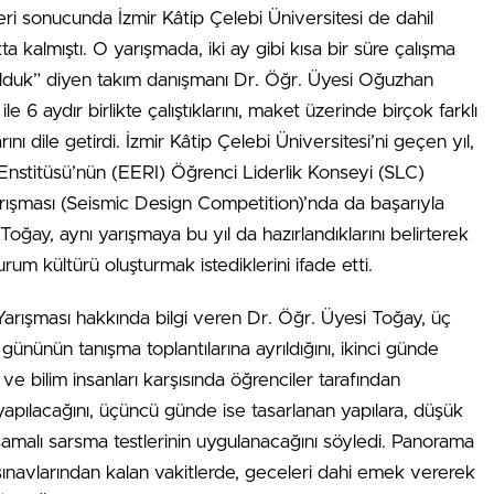
tleri sonucunda İzmir Kâtip Çelebi Üniversitesi de dahil
ta kalmıştı. O yarışmada, iki ay gibi kısa bir süre çalışma
nci olduk” diyen takım danışmanı Dr. Öğr. Üyesi Oğuzhan
e 6 aydır birlikte çalıştıklarını, maket üzerinde birçok farklı
nı dile getirdi. İzmir Kâtip Çelebi Üniversitesi’ni geçen yıl,
nstitüsü’nün (EERI) Öğrenci Liderlik Konseyi (SLC)
rışması (Seismic Design Competition)’nda da başarıyla
i Toğay, aynı yarışmaya bu yıl da hazırlandıklarını belirterek
rum kültürü oluşturmak istediklerini ifade etti.
rışması hakkında bilgi veren Dr. Öğr. Üyesi Toğay, üç
ününün tanışma toplantılarına ayrıldığını, ikinci günde
ve bilim insanları karşısında öğrenciler tarafından
 yapılacağını, üçüncü günde ise tasarlanan yapılara, düşük
malı sarsma testlerinin uygulanacağını söyledi. Panorama
sınavlarından kalan vakitlerde, geceleri dahi emek vererek