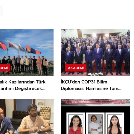
DEMI
AKADEMI
lık Kazılarından Türk
İKÇÜ’den COP31 Bilim
arihini Değiştirecek
Diplomasısı Hamlesine Tam
Destek