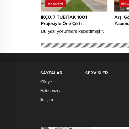
AKADEMI
EN 
İKÇÜ, 7 TÜBİTAK 1001
Arş. Gö
Projesiyle Öne Çıktı
Yapımcı
TRT Kı
Bu yazı yorumlara kapatılmıştır.
SAYFALAR
SERVİSLER
Künye
Hakkımızda
İletişim