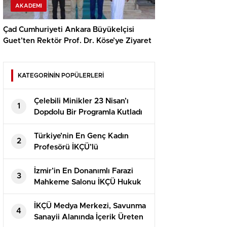
AKADEMI
Çad Cumhuriyeti Ankara Büyükelçisi
Guet’ten Rektör Prof. Dr. Köse’ye Ziyaret
KATEGORİNİN POPÜLERLERİ
Çelebili Minikler 23 Nisan’ı
1
Dopdolu Bir Programla Kutladı
Türkiye’nin En Genç Kadın
2
Profesörü İKÇÜ’lü
İzmir’in En Donanımlı Farazi
3
Mahkeme Salonu İKÇÜ Hukuk
Fakültesi’nde Açıldı
İKÇÜ Medya Merkezi, Savunma
4
Sanayii Alanında İçerik Üreten