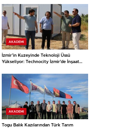
AKADEMI
İzmir’in Kuzeyinde Teknoloji Üssü
Yükseliyor: Technocity İzmir’de İnşaat
Süreci Başladı
AKADEMI
Togu Balık Kazılarından Türk Tarım