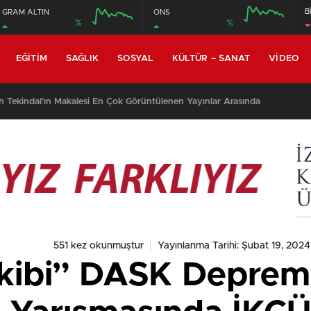
B
GRAM ALTIN
ONS
%
%
EĞITIM
SAĞLIK
SOSYAL
KÜLTÜR – SANAT
VIDEO
inansal Okuryazarlık” Eğitimi Verildi
551 kez okunmuştur
Yayınlanma Tarihi: Şubat 19, 2024
kibi” DASK Depreme