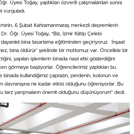
Öğr. Üyesi Toğay, yaptıkları özverili çalışmalardan sonra
ni vurguladı.
eminin, 6 Şubat Kahramanmaraş merkezli depremlerin
n Dr. Öğr. Üyesi Toğay, “Biz, İzmir Kâtip Çelebi
 dayanıklı bina tasarlama eğitiminden geçiriyoruz. İnşaat
ez, bina öldürür’ şeklinde bir mottomuz var. Öncelikle bir
iğini, yapılan işlemlerin binada nasıl etki gösterdiğini
en görmeye başlıyorlar. Öğrencilerimiz yaptıkları bu
nde binada kullandığımız çaprazın, perdenin, kolonun ve
em davranışına ne kadar etkisi olduğunu öğreniyorlar. Bu
u tarz yarışmaların önemli olduğunu düşünüyorum” dedi.