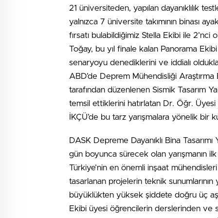
21 üniversiteden, yapılan dayanıklılık tes
yalnızca 7 üniversite takımının binası ayak
fırsatı bulabildiğimiz Stella Ekibi ile 2’
Toğay, bu yıl finale kalan Panorama Ekibi il
senaryoyu denediklerini ve iddialı oldukları
ABD’de Deprem Mühendisliği Araştırma E
tarafından düzenlenen Sismik Tasarım Ya
temsil ettiklerini hatırlatan Dr. Öğr. Üyes
İKÇÜ’de bu tarz yarışmalara yönelik bir ku
DASK Depreme Dayanıklı Bina Tasarımı Ya
gün boyunca sürecek olan yarışmanın ilk g
Türkiye’nin en önemli inşaat mühendisleri 
tasarlanan projelerin teknik sunumlarının
büyüklükten yüksek şiddete doğru üç aşa
Ekibi üyesi öğrencilerin derslerinden ve 