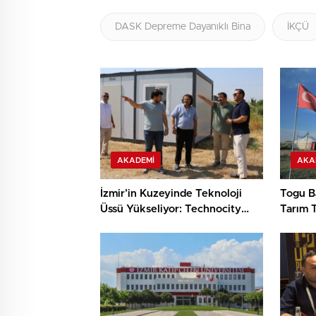
DASK Depreme Dayanıklı Bina
İKÇÜ
AKADEMI
AKA
İzmir’in Kuzeyinde Teknoloji
Togu Ba
Üssü Yükseliyor: Technocity
Tarım T
İzmir’de İnşaat Süreci Başladı
Keşif