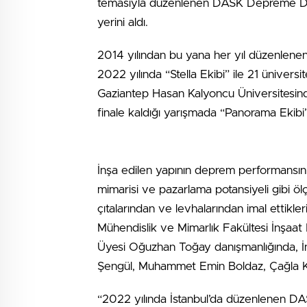
temasıyla düzenlenen DASK Depreme Dayanı
yerini aldı.
2014 yılından bu yana her yıl düzenlen
2022 yılında “Stella Ekibi” ile 21 üniversi
Gaziantep Hasan Kalyoncu Üniversitesind
finale kaldığı yarışmada “Panorama Ekibi”
İnşa edilen yapının deprem performansının
mimarisi ve pazarlama potansiyeli gibi ölç
çıtalarından ve levhalarından imal ettikler
Mühendislik ve Mimarlık Fakültesi İnşaat
Üyesi Oğuzhan Toğay danışmanlığında, İ
Şengül, Muhammet Emin Boldaz, Çağla K
“2022 yılında İstanbul’da düzenlenen DA