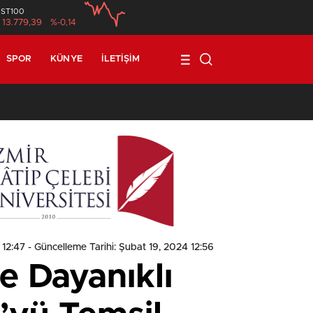
İST100
13.779,39
%-0,14
SPOR
KÜNYE
İLETIŞIM
1
 12:47
- Güncelleme Tarihi: Şubat 19, 2024 12:56
 Dayanıklı