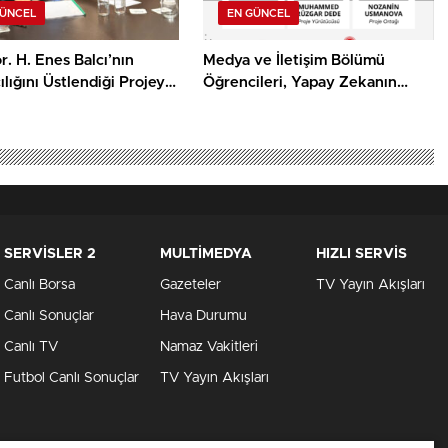
GÜNCEL
EN GÜNCEL
r. H. Enes Balcı’nın
Medya ve İletişim Bölümü
lığını Üstlendiği Projeye
Öğrencileri, Yapay Zekanın
sa Film Yapım Ödülü
Algoritmik Önyargısına İlişkin
Farkındalık Düzeylerini
Araştıracak
SERVİSLER 2
MULTİMEDYA
HIZLI SERVİS
Canlı Borsa
Gazeteler
TV Yayın Akışları
Canlı Sonuçlar
Hava Durumu
Canlı TV
Namaz Vakitleri
Futbol Canlı Sonuçlar
TV Yayın Akışları