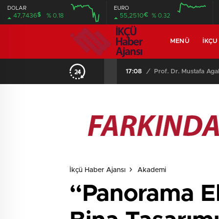
DOLAR
EURO
$
€
47,7436
% 0.18
55,2510
% 0.32
MENÜ
İKÇU
16:20
/
İKÇÜ’lü Öğrencilere “F
İkçü Haber Ajansı
Akademi
“Panorama E