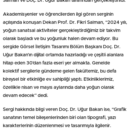
Salman ve Doç. Dr. Uğur Bakan tarafından gerçekleştirildi.
Akademisyenler ve öğrencilerden ilgi gören serginin
açılışında konuşan Dekan Prof. Dr. Fikri Salman, “2024 yılı,
yoğun sanatsal aktiviteler gerçekleştirdiğimiz bir takvim
olarak başladı ve bu yoğunluk halen devam ediyor. Bu
sergide Görsel İletişim Tasarımı Bölüm Başkanı Doç. Dr.
Uğur Bakan’ın dijital ortamda hazırladığı ve çeşitli alanlara
hitap eden 30’dan fazla eseri yer almakta. Genelde
kolektif sergilerle gündeme gelen fakültemiz, bu defa
bireysel bir etkinliğe ev sahipliği yaptı. Etkinliklerimiz,
özellikle nisan ve mayıs aylarında daha yoğun olarak
devam edecek” dedi.
Sergi hakkında bilgi veren Doç. Dr. Uğur Bakan ise, “Grafik
sanatının temel bileşenlerinden biri olan tipografi, yazı
karakterlerinin düzenlenmesi ve tasarımıyla ilgilenir.