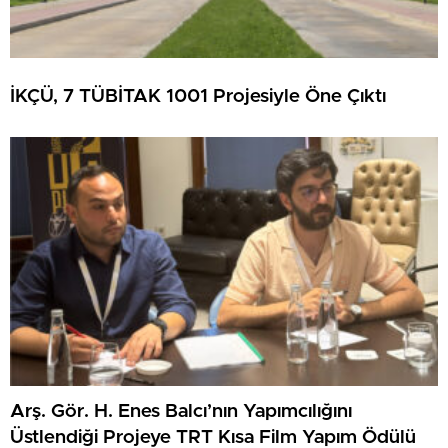
İKÇÜ, 7 TÜBİTAK 1001 Projesiyle Öne Çıktı
Arş. Gör. H. Enes Balcı’nın Yapımcılığını
Üstlendiği Projeye TRT Kısa Film Yapım Ödülü