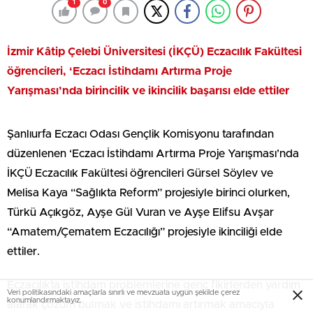
1
0
İzmir Kâtip Çelebi Üniversitesi (İKÇÜ) Eczacılık Fakültesi
öğrencileri, ‘Eczacı İstihdamı Artırma Proje
Yarışması’nda birincilik ve ikincilik başarısı
elde ettiler
Şanlıurfa Eczacı Odası Gençlik Komisyonu tarafından
düzenlenen ‘Eczacı İstihdamı Artırma Proje Yarışması’nda
İKÇÜ Eczacılık Fakültesi öğrencileri Gürsel Söylev ve
Melisa Kaya “Sağlıkta Reform” projesiyle birinci olurken,
Türkü Açıkgöz, Ayşe Gül Vuran ve Ayşe Elifsu Avşar
“Amatem/Çematem Eczacılığı” projesiyle ikinciliği elde
ettiler.
Eczacılıkta istihdam problemlerine genç fikirlerden yardım
Veri politikasındaki amaçlarla sınırlı ve mevzuata uygun şekilde çerez
konumlandırmaktayız.
alarak çözüm bulmak ve istihdamı artırmak amacıyla