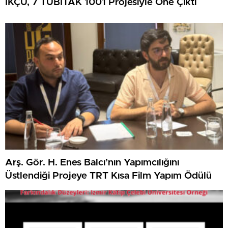
İKÇÜ, 7 TÜBİTAK 1001 Projesiyle Öne Çıktı
Arş. Gör. H. Enes Balcı’nın Yapımcılığını
Üstlendiği Projeye TRT Kısa Film Yapım Ödülü