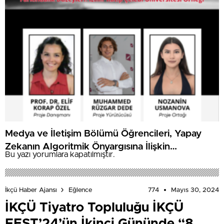
Medya ve İletişim Bölümü Öğrencileri, Yapay
Zekanın Algoritmik Önyargısına İlişkin
Bu yazı yorumlara kapatılmıştır.
Farkındalık Düzeylerini Araştıracak
774
Mayıs 30, 2024
İkçü Haber Ajansı
Eğlence
İKÇÜ Tiyatro Topluluğu İKÇÜ
FEST’24’ün İkinci Gününde “8