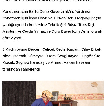
Konferans Salonunda başarılı bir şekilde sahnelendi.
Yönetmenliğini Bartu Deniz Güvercinlik’in, Yardımcı
Yönetmenliğini İlhan Hayri ve Türkan Beril Doğangüneş’in
yaptığı oyunda İrem Yıldız Teknik Şef, Büşra Tekiş Reji
Asistanı ve Ceyda Yılmaz ile Duru Bayer Kulis Amiri olarak
görev yaptı.
8 Kadın oyunu Berçem Çelikel, Ceylin Kaplan, Dilay Erkek,
Nida Özdemir, Rümeysa Ersem, Sevgi İlayda Güngör, Sıla
Kıpçak, Zeynep Karadaş ve Ahmet Hakan Kavsara
tarafından sahnelendi.