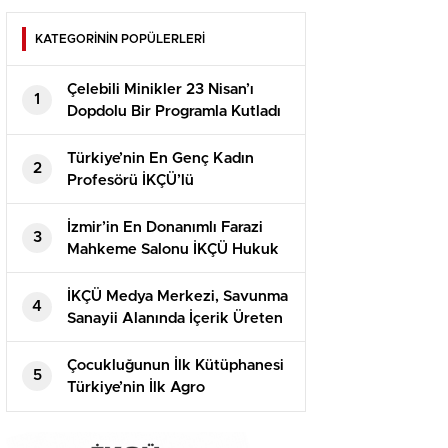
KATEGORİNİN POPÜLERLERİ
Çelebili Minikler 23 Nisan’ı
1
Dopdolu Bir Programla Kutladı
Türkiye’nin En Genç Kadın
2
Profesörü İKÇÜ’lü
İzmir’in En Donanımlı Farazi
3
Mahkeme Salonu İKÇÜ Hukuk
Fakültesi’nde Açıldı
İKÇÜ Medya Merkezi, Savunma
4
Sanayii Alanında İçerik Üreten
Kaner Kurt’u Ağırladı
Çocukluğunun İlk Kütüphanesi
5
Türkiye’nin İlk Agro
Kütüphanesi Oldu