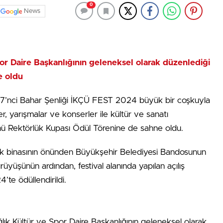
0
News
r Daire Başkanlığının geleneksel olarak düzenlediği
e oldu
in 7’nci Bahar Şenliği İKÇÜ FEST 2024 büyük bir coşkuyla
ler, yarışmalar ve konserler ile kültür ve sanatı
nü Rektörlük Kupası Ödül Törenine de sahne oldu.
lük binasının önünden Büyükşehir Belediyesi Bandosunun
rüyüşünün ardından, festival alanında yapılan açılış
te ödüllendirildi.
ğlık Kültür ve Spor Daire Başkanlığının geleneksel olarak