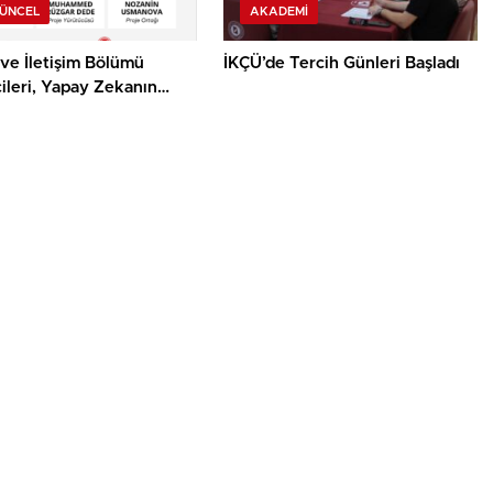
GÜNCEL
AKADEMI
ve İletişim Bölümü
İKÇÜ’de Tercih Günleri Başladı
ileri, Yapay Zekanın
mik Önyargısına İlişkin
alık Düzeylerini
acak