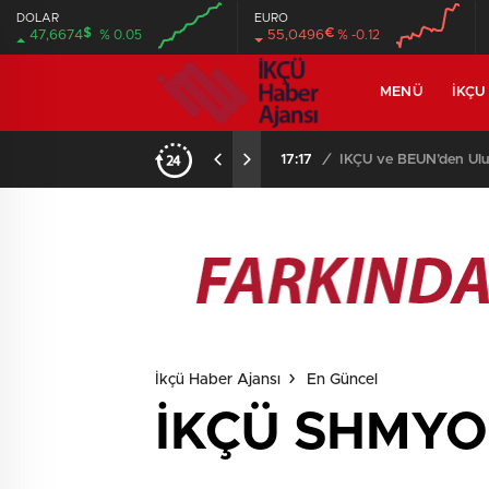
DOLAR
EURO
$
€
47,6674
% 0.05
55,0496
% -0.12
MENÜ
İKÇU
17:17
/
İKÇÜ ve BEUN’den Ulus
İkçü Haber Ajansı
En Güncel
İKÇÜ SHMYO S