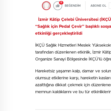
0
BEĞENDİM
ABONE OL
İzmir Kâtip Çelebi Üniversitesi (İKÇ
“Sağlık için Pedal Çevir” başlıklı sos
etkinliği gerçekleştirildi
İKÇÜ Sağlık Hizmetleri Meslek Yüksekoku
tarafından düzenlenen etkinlik, İzmir Kât
Organize Sanayi Bölgesinde İKÇÜ’lü öğrenci
Hareketsiz yaşamın kalp, damar ve solun
olumsuz etkilerine karşı, hareketin kasları 
azalttığına dikkat çekmek için düzenlenen
memnun kaldıklarını ve bu tür etkinliklerin 