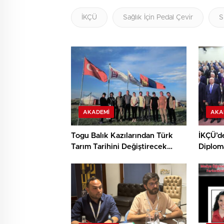
İKÇÜ
Sağlık İçin Pedal Çevir
AKADEMI
AKA
Togu Balık Kazılarından Türk
İKÇÜ’d
Tarım Tarihini Değiştirecek
Diplom
Keşif
Destek