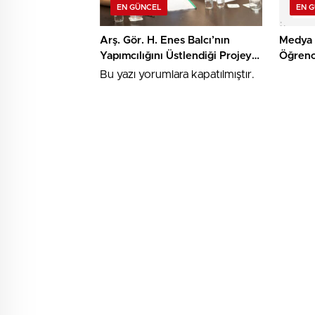
EN GÜNCEL
EN 
Arş. Gör. H. Enes Balcı’nın
Medya 
Yapımcılığını Üstlendiği Projeye
Öğrenc
TRT Kısa Film Yapım Ödülü
Algorit
Bu yazı yorumlara kapatılmıştır.
Farkınd
Araştır