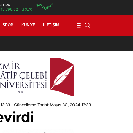
İST100
13.798,82
%0,70
SPOR
KÜNYE
İLETIŞIM
1
 13:33
- Güncelleme Tarihi: Mayıs 30, 2024 13:33
virdi