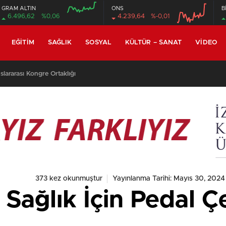
GRAM ALTIN
ONS
B
6.496,62
%0,06
4.239,64
%-0,01
EĞITIM
SAĞLIK
SOSYAL
KÜLTÜR – SANAT
VIDEO
lararası Kongre Ortaklığı
373 kez okunmuştur
Yayınlanma Tarihi: Mayıs 30, 2024
ağlık İçin Pedal Çe