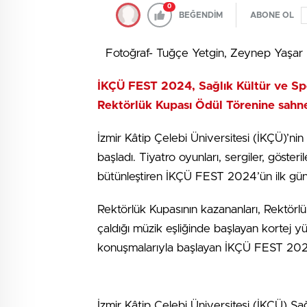
0
BEĞENDİM
ABONE OL
Fotoğraf- Tuğçe Yetgin, Zeynep Yaşar
İKÇÜ FEST 2024, Sağlık Kültür ve Spo
Rektörlük Kupası Ödül Törenine sahn
İzmir Kâtip Çelebi Üniversitesi (İKÇÜ)’n
başladı. Tiyatro oyunları, sergiler, gösteri
bütünleştiren İKÇÜ FEST 2024’ün ilk gü
Rektörlük Kupasının kazananları, Rektör
çaldığı müzik eşliğinde başlayan kortej yü
konuşmalarıyla başlayan İKÇÜ FEST 2024’
İzmir Kâtip Çelebi Üniversitesi (İKÇÜ) Sa