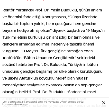
Rektör Yardımcısı Prof. Dr. Yasin Bulduklu, günün anlam
ve önemini ifade ettiği konuşmasına, “Dünya üzerinde
başka bir toplum yok ki, hem çocuğuna hem gencine
bayram hediye etmiş olsun” diyerek başladı ve 19 Mayıs’ın,
Türk milletinin kurtuluşu için ant içtiği bir tarih olması ve
gençlere armağan edilmesi nedeniyle taşıdığı önemi
vurguladı. 19 Mayıs’ı Türk gençliğine armağan eden
Atatürk’ün “Bütün Umudum Gençliktedir” şeklindeki
sözünü hatırlatan Prof. Dr. Bulduklu, Türkiye’nin bütün
umudunu gençliğe bağlamış bir ülke olarak kurulduğunu
ve ülkeyi Atatürk’ün koyduğu hedef olan muasır
medeniyetler seviyesine çıkaracak olanın da hep gençler
olacağını belirtti. Prof. Dr. Bulduklu, “Sadece bilimsel
anlamda değil, sosyal hayatta ve yaşamın diğer
Veri politikasındaki amaçlarla sınırlı ve mevzuata uygun şekilde çerez
konumlandırmaktayız.
boyutlarında da ne kadar iyi yetişirseniz, kendinizi ne kadar