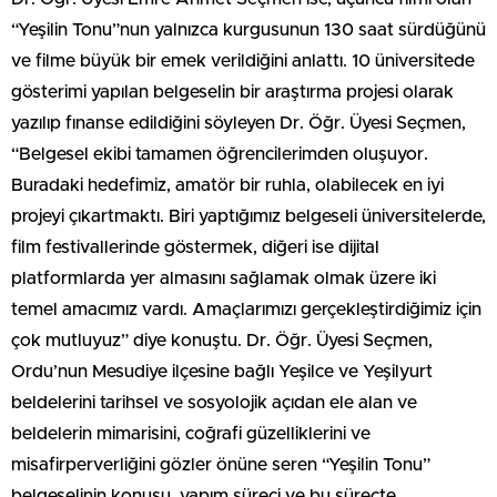
“Yeşilin Tonu”nun yalnızca kurgusunun 130 saat sürdüğünü
ve filme büyük bir emek verildiğini anlattı. 10 üniversitede
gösterimi yapılan belgeselin bir araştırma projesi olarak
yazılıp fınanse edildiğini söyleyen Dr. Öğr. Üyesi Seçmen,
“Belgesel ekibi tamamen öğrencilerimden oluşuyor.
Buradaki hedefimiz, amatör bir ruhla, olabilecek en iyi
projeyi çıkartmaktı. Biri yaptığımız belgeseli üniversitelerde,
film festivallerinde göstermek, diğeri ise dijital
platformlarda yer almasını sağlamak olmak üzere iki
temel amacımız vardı. Amaçlarımızı gerçekleştirdiğimiz için
çok mutluyuz” diye konuştu. Dr. Öğr. Üyesi Seçmen,
Ordu’nun Mesudiye ilçesine bağlı Yeşilce ve Yeşilyurt
beldelerini tarihsel ve sosyolojik açıdan ele alan ve
beldelerin mimarisini, coğrafi güzelliklerini ve
misafirperverliğini gözler önüne seren “Yeşilin Tonu”
belgeselinin konusu, yapım süreci ve bu süreçte