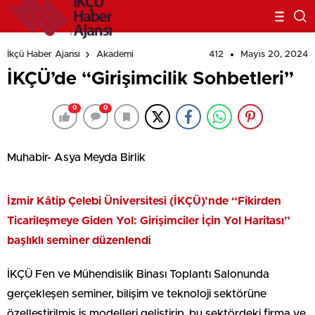
412
Mayıs 20, 2024
İkçü Haber Ajansı
Akademi
İKÇÜ’de “Girişimcilik Sohbetleri”
0
0
Muhabir- Asya Meyda Birlik
İzmir Kâtip Çelebi Üniversitesi (İKÇÜ)’nde “Fikirden
Ticarileşmeye Giden Yol: Girişimciler İçin Yol Haritası”
başlıklı seminer düzenlend
i
İKÇÜ Fen ve Mühendislik Binası Toplantı Salonunda
gerçekleşen seminer, bilişim ve teknoloji sektörüne
özelleştirilmiş iş modelleri geliştirip, bu sektördeki firma ve