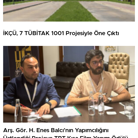
İKÇÜ, 7 TÜBİTAK 1001 Projesiyle Öne Çıktı
Arş. Gör. H. Enes Balcı’nın Yapımcılığını