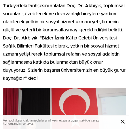
Türkiye’deki tarihçesini anlatan Doç. Dr. Akbıyık, toplumsal
sorunları çözebilecek ve dezavantajlı bireylere yardımcı
olabilecek yetkin bir sosyal hizmet uzmanı yetiştirmenin
güçlü ve yeterli bir kurumsallaşmayı gerektirdiğini belirtti.
Doç. Dr. Akbıyık, “Bizler İzmir Kâtip Çelebi Üniversitesi
Sağlık Bilimleri Fakültesi olarak, yetkin bir sosyal hizmet
uzmanı yetiştirerek toplumsal refahın ve sosyal adaletin
sağlanmasına katkıda bulunmaktan büyük onur
duyuyoruz. Sizlerin başarısı üniversitemizin en büyük gurur
kaynağıdır” dedi.
Veri politikasındaki amaçlarla sınırlı ve mevzuata uygun şekilde çerez
konumlandırmaktayız.