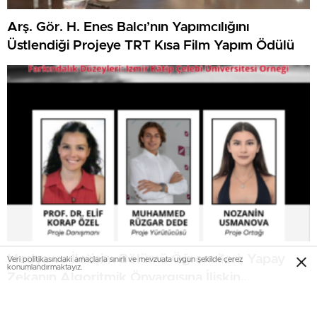
Arş. Gör. H. Enes Balcı’nın Yapımcılığını
Üstlendiği Projeye TRT Kısa Film Yapım Ödülü
Medya ve İletişim Bölümü Öğrencileri, Yapay
Veri politikasındaki amaçlarla sınırlı ve mevzuata uygun şekilde çerez
konumlandırmaktayız.
Zekanın Algoritmik Önyargısına İlişkin
Farkındalık Düzeylerini Araştıracak