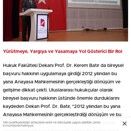
Yürütmeye, Yargıya ve Yasamaya Yol Gösterici Bir Rol
Hukuk Fakültesi Dekanı Prof. Dr. Kerem Batır da bireysel
başvuru hakkının uygulamaya girdiği 2012 yılından bu
yana Anayasa Mahkemesinin gerçekleştiği dönüşüm ve
gelişime dikkat çekti. Uluslararası hukukçular olarak
bireysel başvuru hakkının üstünde önemle durduklarını
kaydeden Dekan Prof. Dr. Batır, “2012 yılından bu yana
Anayasa Mahkemesinin gerçekleştirdiği dönüşüm ve bu
kadar yoğun bir biçimde dosyaları ele alışı ve kararlar
Veri politikasındaki amaçlarla sınırlı ve mevzuata uygun şekilde çerez
konumlandırmaktayız.