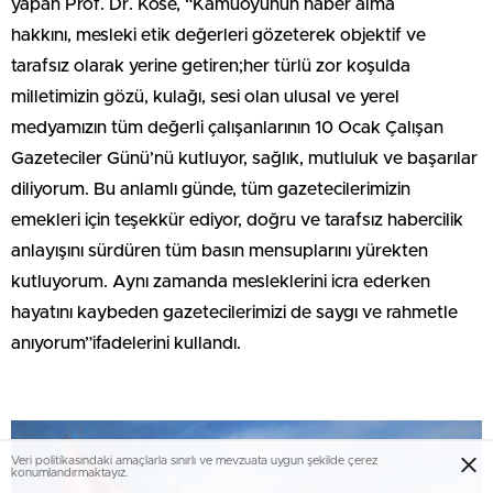
yapan Prof. Dr. Köse, “Kamuoyunun haber alma
hakkını, mesleki etik değerleri gözeterek objektif ve
tarafsız olarak yerine getiren;her türlü zor koşulda
milletimizin gözü, kulağı, sesi olan ulusal ve yerel
medyamızın tüm değerli çalışanlarının 10 Ocak Çalışan
Gazeteciler Günü’nü kutluyor, sağlık, mutluluk ve başarılar
diliyorum. Bu anlamlı günde, tüm gazetecilerimizin
emekleri için teşekkür ediyor, doğru ve tarafsız habercilik
anlayışını sürdüren tüm basın mensuplarını yürekten
kutluyorum. Aynı zamanda mesleklerini icra ederken
hayatını kaybeden gazetecilerimizi de saygı ve rahmetle
anıyorum”ifadelerini kullandı.
Veri politikasındaki amaçlarla sınırlı ve mevzuata uygun şekilde çerez
konumlandırmaktayız.