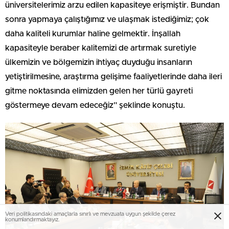
üniversitelerimiz arzu edilen kapasiteye erişmiştir. Bundan
sonra yapmaya çalıştığımız ve ulaşmak istediğimiz; çok
daha kaliteli kurumlar haline gelmektir. İnşallah
kapasiteyle beraber kalitemizi de artırmak suretiyle
ülkemizin ve bölgemizin ihtiyaç duyduğu insanların
yetiştirilmesine, araştırma gelişime faaliyetlerinde daha ileri
gitme noktasında elimizden gelen her türlü gayreti
göstermeye devam edeceğiz” şeklinde konuştu.
Veri politikasındaki amaçlarla sınırlı ve mevzuata uygun şekilde çerez
konumlandırmaktayız.