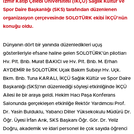
İzmir Kâtip Çelebi Üniversitesi (İKÇÜ) Sağlık Kültür ve
Spor Daire Başkanlığı (SKS) tarafından düzenlenen
organizasyon çerçevesinde SOLOTÜRK ekibi İKÇÜ’nün
konuğu oldu.
Dünyanın dört bir yanında düzenledikleri uçuş
gösterileriyle efsane haline gelen SOLOTÜRK’ün pilotları
Hv. Plt. Bnb. Murat BAKICI ve Hv. Plt. Bnb. M. Erhan
AYDEMİR ile SOLOTÜRK Uçak Bakım Subayı Hv. Uçk.
Bkm. Bnb. Tuna KARALI, İKÇÜ Sağlık Kültür ve Spor Daire
Başkanlığı (SKS)’nın düzenlediği söyleşi etkinliğinde İKÇÜ
Ailesi ile bir araya geldi. Hekim Hacı Paşa Konferans
Salonunda gerçekleşen etkinliğe Rektör Yardımcısı Prof.
Dr. Yasin Bulduklu, Yabancı Diller Yüksekokulu Müdürü Dr.
Öğr. Üyesi İrfan Arık, SKS Başkanı Öğr. Gör. Dr. Yeliz
Doğru, akademik ve idari personel ile çok sayıda öğrenci