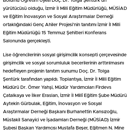
Bölümü Öğretim Üyesi Doç. Dr. Tolga Şentürk’ün
yürütücüsü olduğu, İzmir İl Milli Eğitim Müdürlüğü, MÜSİAD
ve Eğitim İnovasyon ve Sosyal Araştırmalar Derneği
ortaklığındaki Genç Ahiler Projesi’nin tanıtımı İzmir İl Milli
Eğitim Müdürlüğü 15 Temmuz Şehitleri Konferans
Salonunda gerçekleşti.
Lise öğrencilerinin sosyal girişimcilik konsepti çerçevesinde
girişimcilik ve sosyal sorumluluk becerilerinin arttırılmasını
hedefleyen projenin tanıtım sunumu Doç. Dr. Tolga
Şentürk tarafından yapıldı. Toplantıya, İzmir İl Milli Eğitim
Müdürü Dr. Ömer Yahşi, Müdür Yardımcıları Firdevs
Çatalkaya ve İlker Eraslan, İzmir İl Millî Eğitim Şube Müdürü
Aytekin Gürbulak, Eğitim, İnovasyon ve Sosyal
Araştırmalar Derneği Başkanı Burhanettin Kansızoğlu,
Müstakil Sanayici ve İşadamları Derneği (MÜSİAD) İzmir
Şubesi Başkan Yardımcısı Mustafa Beşer, Eğitmen N. Mine