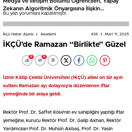
Medya ve İletişim Bölümü Öğrencileri, Yapay
Zekanın Algoritmik Önyargısına İlişkin
Bu yazı yorumlara kapatılmıştır.
Farkındalık Düzeylerini Araştıracak
436
Mart 11, 2025
İkçü Haber Ajansı
Akademi
İKÇÜ’de Ramazan “Birlikte” Güzel
0
0
İzmir Kâtip Çelebi Üniversitesi (İKÇÜ) ailesi on bir ayın
sultanı Ramazan ayı dolayısıyla düzenlenen iftar
yemeğinde bir araya geldi.
Rektör Prof. Dr. Saffet Köse’nin ev sahipliğini yaptığı iftar
yemeğine, kurucu Rektör Prof. Dr. Galip Akhan, Rektör
Yardımcıları Prof. Dr. Muhsin Akbaş, Prof. Dr. Yasin