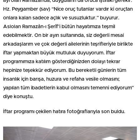
ayı olan Ramazan’da, duyguların da oruca iştiraki gerekir.
Hz. Peygamber (sav) “Nice oruç tutanlar vardır ki oruçtan
onlara kalan sadece açlık ve susuzluktur.” buyurur.
Aslolan Ramazân-ı Şerîf’i bütün hayatımıza teşmil
edebilmektir. On bir ayın sultanında, siz değerli mesai
arkadaşlarım ve çok değerli ailelerinin teşrifleriyle birlikte
iftar yapmaktan büyük mutluluk duyuyorum. İftar
programımıza katılım gösterdiğinizden dolayı tekrar
hepinize teşekkür ediyorum. Bu bereketli günlerin tüm
insanlık için barışa, huzura ve refaha vesile olmasını;
yapılan tüm ibadetlerin kabul olmasını temenni ediyorum”
diye konuştu.
İftar programı çekilen hatıra fotoğraflarıyla son buldu.