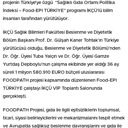
projenin Türkiye’ye özgü “Sağlıklı Gıda Ortamı Politika
İndeksi – Food-EPI TÜRKİYE” programı İKÇÜ’lü bilim
insanları tarafından yürütülüyor.
İKÇÜ Sağlık Bilimleri Fakültesi Beslenme ve Diyetetik
Bölüm Başkanı Prof. Dr. Gülşah Kaner Tohtak’ın Türkiye
yürütücüsü olduğu, Beslenme ve Diyetetik Bölümü’nden
Dr. Öğr. Üyesi Tuba Yalçın ve Dr. Öğr. Üyesi Gamze
Yurtdaş Depboylu’nun çalışma ekibinde yer aldığı 36 ay
süreli 1 milyon 580.910 EURO bütçeli uluslararası
FOODPATH projesi kapsamında düzenlenen Food-EPI
TÜRKİYE çalıştayı İKÇÜ VİP Toplantı Salonunda
gerçekleşti.
FOODPATH Projesi, gıda ile ilgili eşitsizliklerin toplumsal,
ticari, siyasi belirleyicilerini ve mekanizmalarını tespit etmek
ve Avrupa’da sağlıksız beslenme davranışlarını ve gıda ile