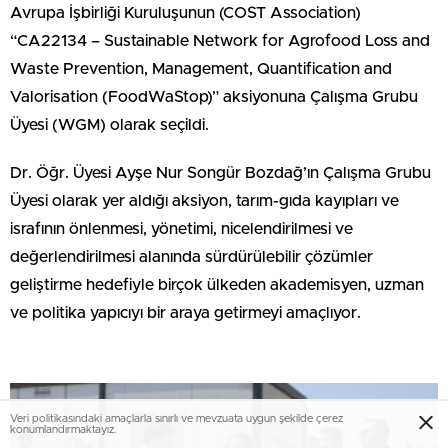
Avrupa İşbirliği Kuruluşunun (COST Association)
“CA22134 – Sustainable Network for Agrofood Loss and
Waste Prevention, Management, Quantification and
Valorisation (FoodWaStop)” aksiyonuna Çalışma Grubu
Üyesi (WGM) olarak seçildi.
Dr. Öğr. Üyesi Ayşe Nur Songür Bozdağ’ın Çalışma Grubu
Üyesi olarak yer aldığı aksiyon, tarım-gıda kayıpları ve
israfının önlenmesi, yönetimi, nicelendirilmesi ve
değerlendirilmesi alanında sürdürülebilir çözümler
geliştirme hedefiyle birçok ülkeden akademisyen, uzman
ve politika yapıcıyı bir araya getirmeyi amaçlıyor.
Veri politikasındaki amaçlarla sınırlı ve mevzuata uygun şekilde çerez
konumlandırmaktayız.