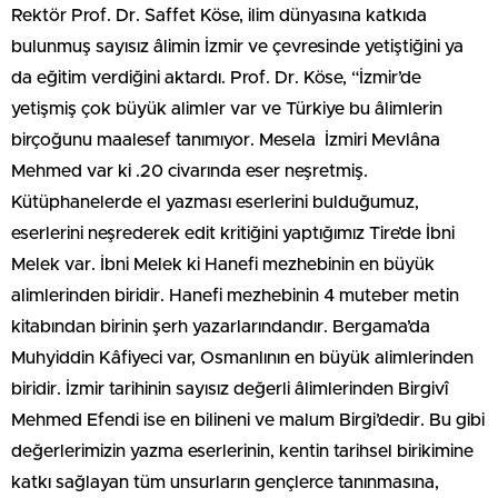
Rektör Prof. Dr. Saffet Köse, ilim dünyasına katkıda
bulunmuş sayısız âlimin İzmir ve çevresinde yetiştiğini ya
da eğitim verdiğini aktardı. Prof. Dr. Köse, “İzmir’de
yetişmiş çok büyük alimler var ve Türkiye bu âlimlerin
birçoğunu maalesef tanımıyor. Mesela İzmiri Mevlâna
Mehmed var ki .20 civarında eser neşretmiş.
Kütüphanelerde el yazması eserlerini bulduğumuz,
eserlerini neşrederek edit kritiğini yaptığımız Tire’de İbni
Melek var. İbni Melek ki Hanefi mezhebinin en büyük
alimlerinden biridir. Hanefi mezhebinin 4 muteber metin
kitabından birinin şerh yazarlarındandır. Bergama’da
Muhyiddin Kâfiyeci var, Osmanlının en büyük alimlerinden
biridir. İzmir tarihinin sayısız değerli âlimlerinden Birgivî
Mehmed Efendi ise en bilineni ve malum Birgi’dedir. Bu gibi
değerlerimizin yazma eserlerinin, kentin tarihsel birikimine
katkı sağlayan tüm unsurların gençlerce tanınmasına,