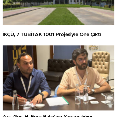
İKÇÜ, 7 TÜBİTAK 1001 Projesiyle Öne Çıktı
Arş. Gör. H. Enes Balcı’nın Yapımcılığını