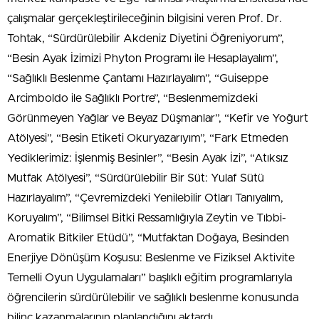
çalışmalar gerçekleştirileceğinin bilgisini veren Prof. Dr.
Tohtak, “Sürdürülebilir Akdeniz Diyetini Öğreniyorum”,
“Besin Ayak İzimizi Phyton Programı ile Hesaplayalım”,
“Sağlıklı Beslenme Çantamı Hazırlayalım”, “Guiseppe
Arcimboldo ile Sağlıklı Portre”, “Beslenmemizdeki
Görünmeyen Yağlar ve Beyaz Düşmanlar”, “Kefir ve Yoğurt
Atölyesi”, “Besin Etiketi Okuryazarıyım”, “Fark Etmeden
Yediklerimiz: İşlenmiş Besinler”, “Besin Ayak İzi”, “Atıksız
Mutfak Atölyesi”, “Sürdürülebilir Bir Süt: Yulaf Sütü
Hazırlayalım”, “Çevremizdeki Yenilebilir Otları Tanıyalım,
Koruyalım”, “Bilimsel Bitki Ressamlığıyla Zeytin ve Tıbbi-
Aromatik Bitkiler Etüdü”, “Mutfaktan Doğaya, Besinden
Enerjiye Dönüşüm Koşusu: Beslenme ve Fiziksel Aktivite
Temelli Oyun Uygulamaları” başlıklı eğitim programlarıyla
öğrencilerin sürdürülebilir ve sağlıklı beslenme konusunda
bilinç kazanmalarının planlandığını aktardı.