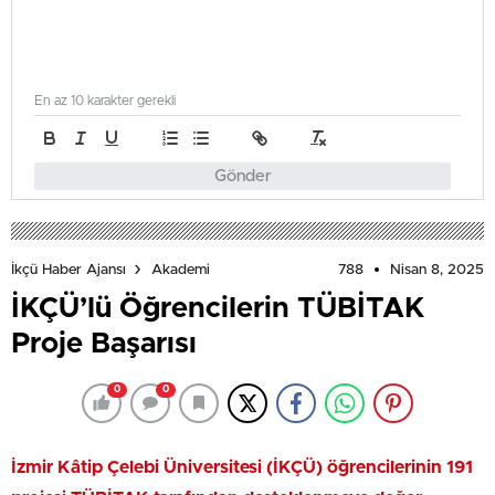
En az 10 karakter gerekli
Gönder
788
Nisan 8, 2025
İkçü Haber Ajansı
Akademi
İKÇÜ’lü Öğrencilerin TÜBİTAK
Proje Başarısı
0
0
İzmir Kâtip Çelebi Üniversitesi (İKÇÜ) öğrencilerinin 191