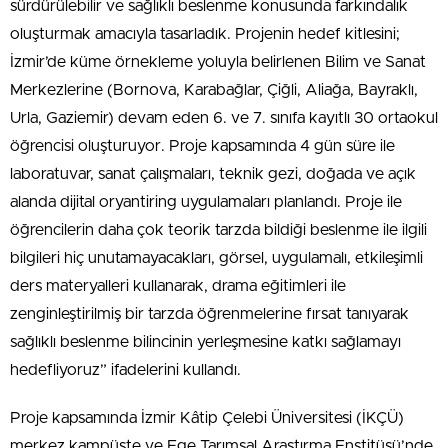
sürdürülebilir ve sağlıklı beslenme konusunda farkındalık
oluşturmak amacıyla tasarladık. Projenin hedef kitlesini;
İzmir’de küme örnekleme yoluyla belirlenen Bilim ve Sanat
Merkezlerine (Bornova, Karabağlar, Çiğli, Aliağa, Bayraklı,
Urla, Gaziemir) devam eden 6. ve 7. sınıfa kayıtlı 30 ortaokul
öğrencisi oluşturuyor. Proje kapsamında 4 gün süre ile
laboratuvar, sanat çalışmaları, teknik gezi, doğada ve açık
alanda dijital oryantiring uygulamaları planlandı. Proje ile
öğrencilerin daha çok teorik tarzda bildiği beslenme ile ilgili
bilgileri hiç unutamayacakları, görsel, uygulamalı, etkileşimli
ders materyalleri kullanarak, drama eğitimleri ile
zenginleştirilmiş bir tarzda öğrenmelerine fırsat tanıyarak
sağlıklı beslenme bilincinin yerleşmesine katkı sağlamayı
hedefliyoruz” ifadelerini kullandı.
Proje kapsamında İzmir Kâtip Çelebi Üniversitesi (İKÇÜ)
merkez kampüste ve Ege Tarımsal Araştırma Enstitüsü’nde