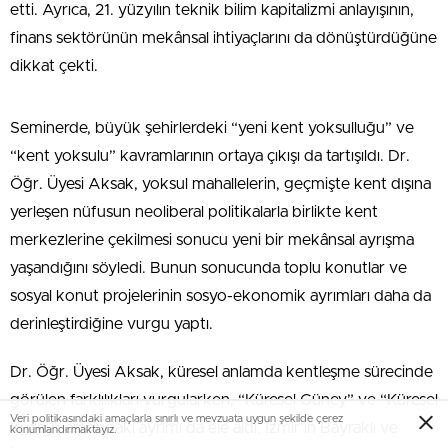
etti. Ayrıca, 21. yüzyılın teknik bilim kapitalizmi anlayışının,
finans sektörünün mekânsal ihtiyaçlarını da dönüştürdüğüne
dikkat çekti.
Seminerde, büyük şehirlerdeki “yeni kent yoksulluğu” ve
“kent yoksulu” kavramlarının ortaya çıkışı da tartışıldı. Dr.
Öğr. Üyesi Aksak, yoksul mahallelerin, geçmişte kent dışına
yerleşen nüfusun neoliberal politikalarla birlikte kent
merkezlerine çekilmesi sonucu yeni bir mekânsal ayrışma
yaşandığını söyledi. Bunun sonucunda toplu konutlar ve
sosyal konut projelerinin sosyo-ekonomik ayrımları daha da
derinleştirdiğine vurgu yaptı.
Dr. Öğr. Üyesi Aksak, küresel anlamda kentleşme sürecinde
görülen farklılıkları vurgularken, “Küresel Güney” ve “Küresel
Veri politikasındaki amaçlarla sınırlı ve mevzuata uygun şekilde çerez
Kuzey” arasındaki ayrımı da ele aldı. İzmir’in Bayraklı ve
konumlandırmaktayız.