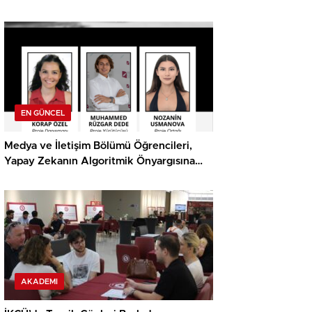
Ödülü
EN GÜNCEL
Medya ve İletişim Bölümü Öğrencileri,
Yapay Zekanın Algoritmik Önyargısına
İlişkin Farkındalık Düzeylerini Araştıracak
AKADEMI