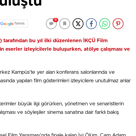
Buluştu
0
News
) tarafından bu yıl ilki düzenlenen İKÇÜ Film
n eserler izleyicilerle buluşurken, atölye çalışması ve
erkez Kampüs’te yer alan konferans salonlarında ve
da yapılan film gösterimleri izleyicilere unutulmaz anlar
sterimler büyük ilgi görürken, yönetmen ve senaristlerin
çalışması ve söyleşiler sinema sanatına dair farklı bakış
gesel Film Yarışması’nda finale kalan İyi Ölüm, Cam Adam,