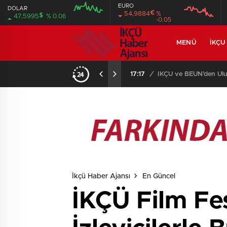
EURO
DOLAR
€
54,9884
%
$
47,5995
% 0.06
-0.05
MENÜ
İKÇU
17:17
/
İKÇÜ ve BEUN’den Ulus
İkçü Haber Ajansı
En Güncel
İKÇÜ Film Fes