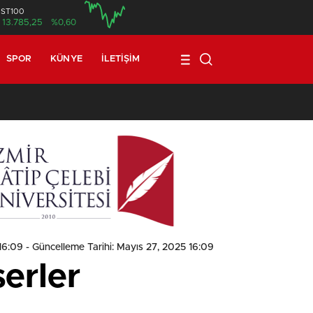
İST100
13.785,25
%0,60
SPOR
KÜNYE
İLETIŞIM
1
16:09
- Güncelleme Tarihi: Mayıs 27, 2025 16:09
serler