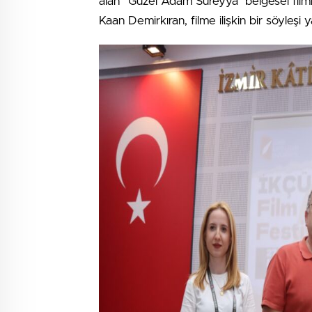
alan “Güzel Adam Süreyya” belgesel filmi
Kaan Demirkıran, filme ilişkin bir söyleşi y