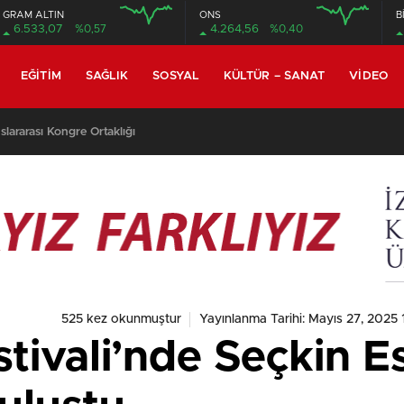
GRAM ALTIN
ONS
B
6.533,07
%0,57
4.264,56
%0,40
EĞITIM
SAĞLIK
SOSYAL
KÜLTÜR – SANAT
VIDEO
lararası Kongre Ortaklığı
525 kez okunmuştur
Yayınlanma Tarihi: Mayıs 27, 2025 
tivali’nde Seçkin E