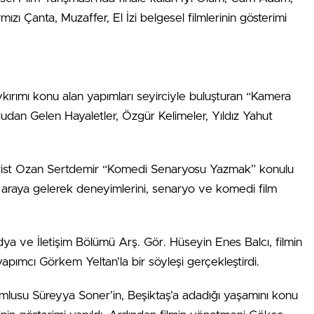
ızı Çanta, Muzaffer, El İzi belgesel filmlerinin gösterimi
soykırımı konu alan yapımları seyirciyle buluşturan “Kamera
an Gelen Hayaletler, Özgür Kelimeler, Yıldız Yahut
ist Ozan Sertdemir “Komedi Senaryosu Yazmak” konulu
 araya gelerek deneyimlerini, senaryo ve komedi film
dya ve İletişim Bölümü Arş. Gör. Hüseyin Enes Balcı, filmin
pımcı Görkem Yeltan’la bir söyleşi gerçekleştirdi.
lusu Süreyya Soner’in, Beşiktaş’a adadığı yaşamını konu