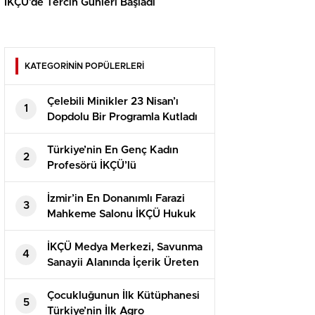
İKÇÜ’de Tercih Günleri Başladı
KATEGORİNİN POPÜLERLERİ
Çelebili Minikler 23 Nisan’ı
1
Dopdolu Bir Programla Kutladı
Türkiye’nin En Genç Kadın
2
Profesörü İKÇÜ’lü
İzmir’in En Donanımlı Farazi
3
Mahkeme Salonu İKÇÜ Hukuk
Fakültesi’nde Açıldı
İKÇÜ Medya Merkezi, Savunma
4
Sanayii Alanında İçerik Üreten
Kaner Kurt’u Ağırladı
Çocukluğunun İlk Kütüphanesi
5
Türkiye’nin İlk Agro