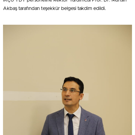
Akbaş tarafından teşekkür belgesi takdim edildi.