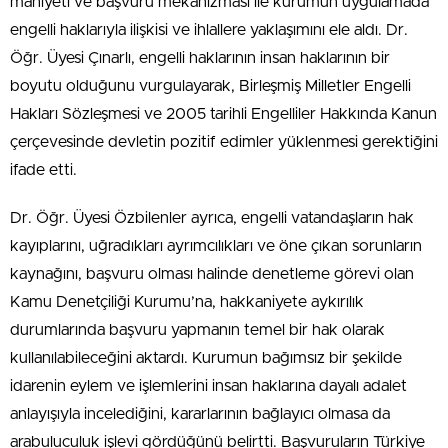
mahiyeti ve başvuru mekanizması ile kurumun uygulamada
engelli haklarıyla ilişkisi ve ihlallere yaklaşımını ele aldı. Dr.
Öğr. Üyesi Çınarlı, engelli haklarının insan haklarının bir
boyutu olduğunu vurgulayarak, Birleşmiş Milletler Engelli
Hakları Sözleşmesi ve 2005 tarihli Engelliler Hakkında Kanun
çerçevesinde devletin pozitif edimler yüklenmesi gerektiğini
ifade etti.
Dr. Öğr. Üyesi Özbilenler ayrıca, engelli vatandaşların hak
kayıplarını, uğradıkları ayrımcılıkları ve öne çıkan sorunların
kaynağını, başvuru olması halinde denetleme görevi olan
Kamu Denetçiliği Kurumu’na, hakkaniyete aykırılık
durumlarında başvuru yapmanın temel bir hak olarak
kullanılabileceğini aktardı. Kurumun bağımsız bir şekilde
idarenin eylem ve işlemlerini insan haklarına dayalı adalet
anlayışıyla incelediğini, kararlarının bağlayıcı olmasa da
arabuluculuk işlevi gördüğünü belirtti. Başvuruların Türkiye