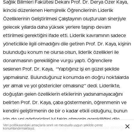
Sağlık Bilimleri Fakültesi Dekanı Prof. Dr. Derya Özer Kaya,
ikincisi düzenlenen Hemşirelik Öğrencilerinin Liderlik
Özelliklerinin Geliştirilmesi Çalıştayının oluşturulan sinerjiyle
gelecek yıllarda daha yüksek yerlere taşınıp devam
ettirilmesi gerektiğini ifade etti. Liderlik kavramının sadece
yöneticilikle ilgili olmadığını dile getiren Prof. Dr. Kaya, kişinin
bulunduğu konum ne olursa olsun, liderlik özellikleri ile
donanmasının gerekliliğine vurgu yaptı. Öğrencilere
seslenen Prof. Dr. Kaya, “Yaptığınız işi en güzel şekilde
yapmalısınız. Bulunduğunuz konumda en doğru noktalarda
yer almalı ve yol göstericiler olmalısınız” dedi. Liderlikte,
doğuştan gelen özelliklerin etkilerinin yadsınamayacağını
belirten Prof. Dr. Kaya, çaba göstermenin, öğrenmenin ve
kendini geliştirmenin de bir o kadar etkili olduğunu, bunun
için de yol göstericileri iyi takip etmenin gerekliliğini dile
Veri politikasındaki amaçlarla sınırlı ve mevzuata uygun şekilde çerez
getirdi. Prof. Dr. Kaya, çalıştayın düzenlenmesinde emeği
konumlandırmaktayız.