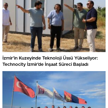
İzmir’in Kuzeyinde Teknoloji Üssü Yükseliyor:
Technocity İzmir’de İnşaat Süreci Başladı