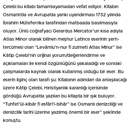
Çelebi bu kitabı tamamlayamadan vefat ediyor. Kitabın
Osmanlı’da ve Avrupa’da yankı uyandırması 1732 yılında
İbrahim Müteferrika tarafından matbaada basılmasıyla
oluyor. Ünlü coğrafyacı Gerardus Mercator’un kısa adıyla
Atlas Minor olarak bilinen meşhur Latince eserinin şerh-
tercümesi olan “Levâmiu’n-nur fi zulmeti Atlas Minur” ise
Kâtip Çelebi’nin orijinal yorum/değerlendirme ve
açıklamaları ile kendi özgünlüğünü yakaladığı ve sonraki
çalışmalarda kaynak olarak kullanmış olduğu bir eser. Bu
eserin ilginç olan tarafı şu: Kitabının adından da anlaşılacağı
üzere Kâtip Çelebi, Hıristiyanlık karanlığı içerisinde
gördüğü Avrupa’da yazılan bu kitapta bir ışık buluyor.
“Tuhfet’ül-kibâr fi esfâri’l-bihâr” ise Osmanlı denizciliği ve
denizcilik tarihi üzerine yazılmış önemli bir eser” şeklinde
konuştu.