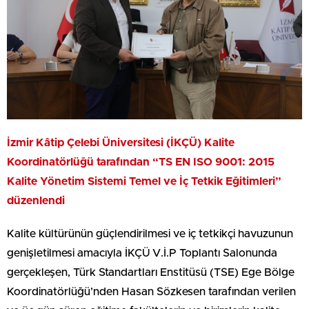
İzmir Kâtip Çelebi Üniversitesi (İKÇÜ) Kalite
Koordinatörlüğü tarafından “TS EN ISO 9001: 2015
Kalite Yönetim Sistemi Temel ve İç Tetkik Eğitimleri”
düzenlendi
Kalite kültürünün güçlendirilmesi ve iç tetkikçi havuzunun
genişletilmesi amacıyla İKÇÜ V.İ.P Toplantı Salonunda
gerçekleşen, Türk Standartları Enstitüsü (TSE) Ege Bölge
Koordinatörlüğü’nden Hasan Sözkesen tarafından verilen