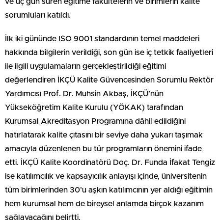
ve üç gün süren eğitime fakültelerin ve birimlerin kalite
sorumluları katıldı.
İlk iki gününde ISO 9001 standardının temel maddeleri
hakkında bilgilerin verildiği, son gün ise iç tetkik faaliyetleri
ile ilgili uygulamaların gerçekleştirildiği eğitimi
değerlendiren İKÇÜ Kalite Güvencesinden Sorumlu Rektör
Yardımcısı Prof. Dr. Muhsin Akbaş, İKÇÜ’nün
Yükseköğretim Kalite Kurulu (YÖKAK) tarafından
Kurumsal Akreditasyon Programına dâhil edildiğini
hatırlatarak kalite çıtasını bir seviye daha yukarı taşımak
amacıyla düzenlenen bu tür programların önemini ifade
etti. İKÇÜ Kalite Koordinatörü Doç. Dr. Funda İfakat Tengiz
ise katılımcılık ve kapsayıcılık anlayışı içinde, üniversitenin
tüm birimlerinden 30’u aşkın katılımcının yer aldığı eğitimin
hem kurumsal hem de bireysel anlamda birçok kazanım
sağlayacağını belirtti.