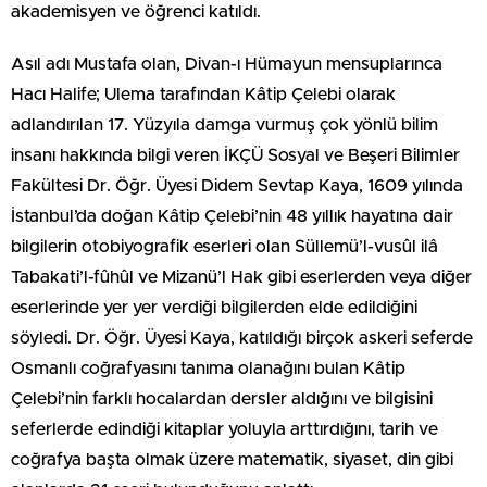
akademisyen ve öğrenci katıldı.
Asıl adı Mustafa olan, Divan-ı Hümayun mensuplarınca
Hacı Halife; Ulema tarafından Kâtip Çelebi olarak
adlandırılan 17. Yüzyıla damga vurmuş çok yönlü bilim
insanı hakkında bilgi veren İKÇÜ Sosyal ve Beşeri Bilimler
Fakültesi Dr. Öğr. Üyesi Didem Sevtap Kaya, 1609 yılında
İstanbul’da doğan Kâtip Çelebi’nin 48 yıllık hayatına dair
bilgilerin otobiyografik eserleri olan Süllemü’l-vusûl ilâ
Tabakati’l-fûhûl ve Mizanü’l Hak gibi eserlerden veya diğer
eserlerinde yer yer verdiği bilgilerden elde edildiğini
söyledi. Dr. Öğr. Üyesi Kaya, katıldığı birçok askeri seferde
Osmanlı coğrafyasını tanıma olanağını bulan Kâtip
Çelebi’nin farklı hocalardan dersler aldığını ve bilgisini
seferlerde edindiği kitaplar yoluyla arttırdığını, tarih ve
coğrafya başta olmak üzere matematik, siyaset, din gibi