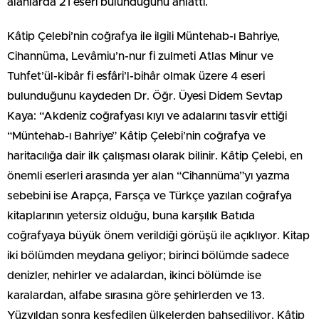
alanlarda 21 eseri bulunduğunu anlattı.
Kâtip Çelebi’nin coğrafya ile ilgili Müntehab-ı Bahriye,
Cihannüma, Levâmiu’n-nur fi zulmeti Atlas Minur ve
Tuhfet’ül-kibâr fi esfâri’l-bihâr olmak üzere 4 eseri
bulunduğunu kaydeden Dr. Öğr. Üyesi Didem Sevtap
Kaya: “Akdeniz coğrafyası kıyı ve adalarını tasvir ettiği
“Müntehab-ı Bahriye” Kâtip Çelebi’nin coğrafya ve
haritacılığa dair ilk çalışması olarak bilinir. Kâtip Çelebi, en
önemli eserleri arasında yer alan “Cihannüma”yı yazma
sebebini ise Arapça, Farsça ve Türkçe yazılan coğrafya
kitaplarının yetersiz olduğu, buna karşılık Batıda
coğrafyaya büyük önem verildiği görüşü ile açıklıyor. Kitap
iki bölümden meydana geliyor; birinci bölümde sadece
denizler, nehirler ve adalardan, ikinci bölümde ise
karalardan, alfabe sırasına göre şehirlerden ve 13.
Yüzyıldan sonra keşfedilen ülkelerden bahsediliyor. Kâtip