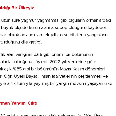
ldığı Bir Ülkeyiz
ve uzun süre yağmur yağmaması gibi olguların ormanlardaki
ek büyük ölçüde kurumalarına sebep olduğunu kaydeden
lar olarak adlandırılan tek yıllık otsu bitkilerin yangınların
uşturduğunu dile getirdi.
lık alan varlığının %66 gibi önemli bir bölümünün
 alanlar olduğunu söyledi. 2022 yılı verilerine göre
aklaşık %85 gibi bir bölümünün Mayıs-Kasım dönemleri
 Öğr. Üyesi Baysal, insan faaliyetlerinin çeşitlenmesi ve
biyle artık tüm yıla yayılmış bir yangın mevsimi yaşayan ülke
man Yangını Çıktı
0 adet orman yangını çıktığını aktaran Dr. Öğr. Üyesi