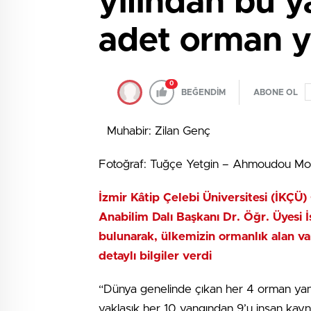
yılından bu y
adet orman ya
0
BEĞENDİM
ABONE OL
Muhabir: Zilan Genç
Fotoğraf: Tuğçe Yetgin – Ahmoudou M
İzmir Kâtip Çelebi Üniversitesi (İKÇ
Anabilim Dalı Başkanı Dr. Öğr. Üyesi 
bulunarak, ülkemizin ormanlık alan var
detaylı bilgiler verdi
“Dünya genelinde çıkan her 4 orman yan
yaklaşık her 10 yangından 9’u insan kayna