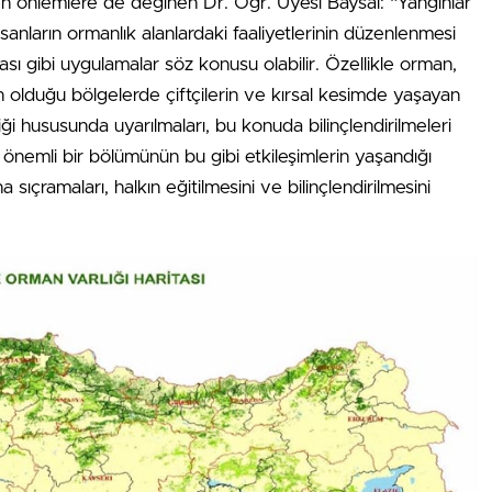
en önlemlere de değinen Dr. Öğr. Üyesi Baysal: “Yangınlar
nsanların ormanlık alanlardaki faaliyetlerinin düzenlenmesi
nması gibi uygulamalar söz konusu olabilir. Özellikle orman,
un olduğu bölgelerde çiftçilerin ve kırsal kesimde yaşayan
iği hususunda uyarılmaları, bu konuda bilinçlendirilmeleri
önemli bir bölümünün bu gibi etkileşimlerin yaşandığı
 sıçramaları, halkın eğitilmesini ve bilinçlendirilmesini