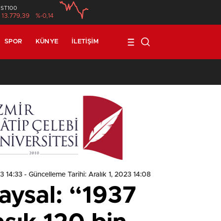
İST100
13.779,39
%-0,14
SPOR
KÜNYE
İLETIŞIM
1
3 14:33
- Güncelleme Tarihi: Aralık 1, 2023 14:08
aysal: “1937