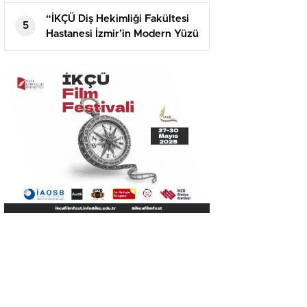
Kaner Kurt’u Ağırladı
“İKÇÜ Diş Hekimliği Fakültesi
5
Hastanesi İzmir’in Modern Yüzü
Olacak”