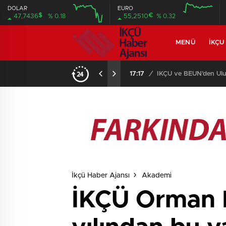
DOLAR
EURO
$
€
47,7436
% 0.18
55,2510
% 0.32
MENÜ
İKÇU
17:17
/
İKÇÜ ve BEUN’den Ulus
İkçü Haber Ajansı
Akademi
İKÇÜ Orman F