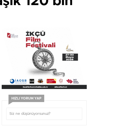
şık 120 bin
HIZLI YORUM YAP