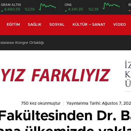
GRAM ALTIN
ONS
B
6.660,55
%2,59
4.341,35
%2,39
EĞITIM
SAĞLIK
SOSYAL
KÜLTÜR – SANAT
VIDEO
lararası Kongre Ortaklığı
750 kez okunmuştur
Yayınlanma Tarihi: Ağustos 7, 202
akültesinden Dr. B