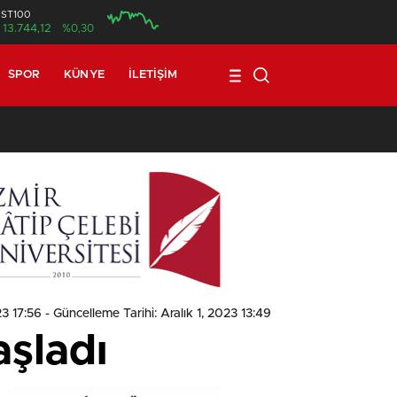
İST100
13.744,12
%0,30
SPOR
KÜNYE
İLETIŞIM
1
23 17:56
- Güncelleme Tarihi: Aralık 1, 2023 13:49
şladı