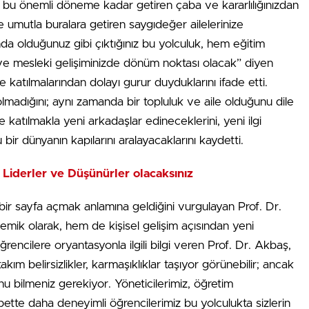
 bu önemli döneme kadar getiren çaba ve kararlılığınızdan
e umutla buralara getiren saygıdeğer ailelerinize
nda olduğunuz gibi çıktığınız bu yolculuk, hem eğitim
l ve mesleki gelişiminizde dönüm noktası olacak” diyen
 katılmalarından dolayı gurur duyduklarını ifade etti.
lmadığını; aynı zamanda bir topluluk ve aile olduğunu dile
e katılmakla yeni arkadaşlar edineceklerini, yeni ilgi
u bir dünyanın kapılarını aralayacaklarını kaydetti.
, Liderler ve Düşünürler olacaksınız
bir sayfa açmak anlamına geldiğini vurgulayan Prof. Dr.
mik olarak, hem de kişisel gelişim açısından yeni
öğrencilere oryantasyonla ilgili bilgi veren Prof. Dr. Akbaş,
 takım belirsizlikler, karmaşıklıklar taşıyor görünebilir; ancak
nu bilmeniz gerekiyor. Yöneticilerimiz, öğretim
bette daha deneyimli öğrencilerimiz bu yolculukta sizlerin