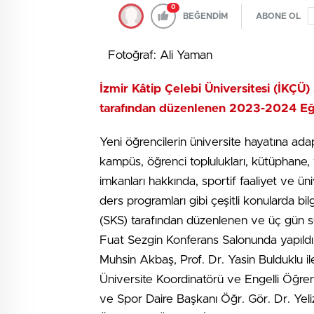
0
BEĞENDİM
ABONE OL
Fotoğraf: Ali Yaman
İzmir Kâtip Çelebi Üniversitesi (İKÇÜ)
tarafından düzenlenen 2023-2024 Eği
Yeni öğrencilerin üniversite hayatına ada
kampüs, öğrenci toplulukları, kütüphane, 
imkanları hakkında, sportif faaliyet ve üni
ders programları gibi çeşitli konularda bil
(SKS) tarafından düzenlenen ve üç gün sü
Fuat Sezgin Konferans Salonunda yapıldı. 
Muhsin Akbaş, Prof. Dr. Yasin Bulduklu i
Üniversite Koordinatörü ve Engelli Öğren
ve Spor Daire Başkanı Öğr. Gör. Dr. Yel