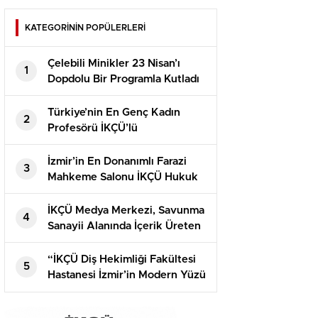
KATEGORİNİN POPÜLERLERİ
Çelebili Minikler 23 Nisan’ı
1
Dopdolu Bir Programla Kutladı
Türkiye’nin En Genç Kadın
2
Profesörü İKÇÜ’lü
İzmir’in En Donanımlı Farazi
3
Mahkeme Salonu İKÇÜ Hukuk
Fakültesi’nde Açıldı
İKÇÜ Medya Merkezi, Savunma
4
Sanayii Alanında İçerik Üreten
Kaner Kurt’u Ağırladı
“İKÇÜ Diş Hekimliği Fakültesi
5
Hastanesi İzmir’in Modern Yüzü
Olacak”