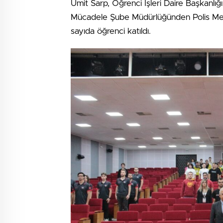
Ümit Sarp, Öğrenci İşleri Daire Başkanl
Mücadele Şube Müdürlüğünden Polis Memu
sayıda öğrenci katıldı.