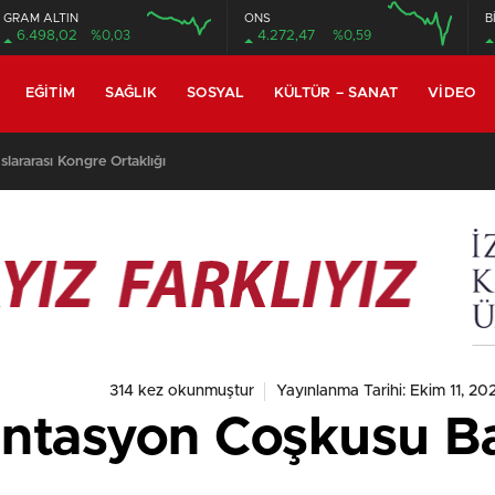
GRAM ALTIN
ONS
B
6.498,02
%0,03
4.272,47
%0,59
EĞITIM
SAĞLIK
SOSYAL
KÜLTÜR – SANAT
VIDEO
h Tekindal’ın Makalesi En Çok Görüntülenen Yayınlar Arasında
314 kez okunmuştur
Yayınlanma Tarihi: Ekim 11, 20
ntasyon Coşkusu Ba