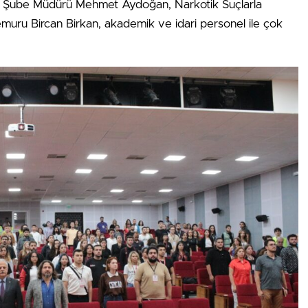
ığı Şube Müdürü Mehmet Aydoğan, Narkotik Suçlarla
ru Bircan Birkan, akademik ve idari personel ile çok