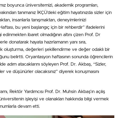
mız boyunca üniversitemizi, akademik programları,
yakından tanımanız İKÇÜ’deki eğitim hayatınızda sizler için
aktan, insanlarla tanışmaktan, deneyimlerinizi
ası, bu yeni başlangıç için bir rehberdir” ifadelerini
i edinmekten ibaret olmadığının altını çizen Prof. Dr
lerle donatarak hayata hazırlamanın yanı sıra,
şilik oluşturma, değerleri şekillendirme ve değer odaklı bir
uğunu belirtti. Oryantasyon haftasının sonunda öğrencilerin
ilde adım atacaklarını söyleyen Prof. Dr. Akbaş, “Sizler,
derler ve düşünürler olacaksınız” diyerek konuşmasını
, Rektör Yardımcısı Prof. Dr. Muhsin Akbaş’ın açılış
niversitenin işleyişi ve olanakları hakkında bilgi vermek
sunumlarla devam etti.