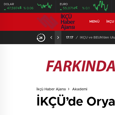
DOLAR
EURO
$
€
47,5974
% 0.06
55,0714
% 0.1
MENÜ
İKÇU
17:08
/
Prof. Dr. Mustafa Aga
İkçü Haber Ajansı
Akademi
İKÇÜ’de Orya