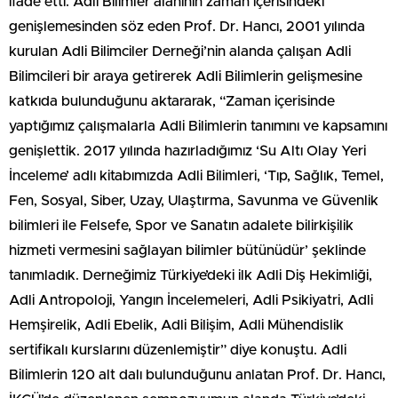
ifade etti. Adli Bilimler alanının zaman içerisindeki
genişlemesinden söz eden Prof. Dr. Hancı, 2001 yılında
kurulan Adli Bilimciler Derneği’nin alanda çalışan Adli
Bilimcileri bir araya getirerek Adli Bilimlerin gelişmesine
katkıda bulunduğunu aktararak, “Zaman içerisinde
yaptığımız çalışmalarla Adli Bilimlerin tanımını ve kapsamını
genişlettik. 2017 yılında hazırladığımız ‘Su Altı Olay Yeri
İnceleme’ adlı kitabımızda Adli Bilimleri, ‘Tıp, Sağlık, Temel,
Fen, Sosyal, Siber, Uzay, Ulaştırma, Savunma ve Güvenlik
bilimleri ile Felsefe, Spor ve Sanatın adalete bilirkişilik
hizmeti vermesini sağlayan bilimler bütünüdür’ şeklinde
tanımladık. Derneğimiz Türkiye’deki ilk Adli Diş Hekimliği,
Adli Antropoloji, Yangın İncelemeleri, Adli Psikiyatri, Adli
Hemşirelik, Adli Ebelik, Adli Bilişim, Adli Mühendislik
sertifikalı kurslarını düzenlemiştir” diye konuştu. Adli
Bilimlerin 120 alt dalı bulunduğunu anlatan Prof. Dr. Hancı,