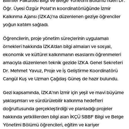
Bilimler Fakültesi Bilgi ve Belge Yönetimi Bölümü’nden Dr.
Öğr. Üyesi Özgür Polat’ın koordinatörlüğünde İzmir
Kalkınma Ajansı (İZKA)’na düzenlenen geziye öğrenciler
yoğun katılım sağladı.
Öğrencilerin, proje yönetim süreçlerinin uygulamalı
örnekleri hakkında İZKA’dan bilgi almaları ve sosyal,
ekonomik ve kültürel kalkınmanın esaslarını öğrenmeleri
amacıyla düzenlenen teknik gezide İZKA Genel Sekreteri
Dr. Mehmet Yavuz, Proje ve İş Geliştirme Koordinatörü
Cangül Kuş ve Uzman Çağdaş Güneş de hazır bulundu.
Gezi kapsamında, İZKA’nın İzmir için yeşil ve mavi büyüme
yaklaşımları ve sürdürülebilir kalkınma hedefleri
doğrultusunda gerçekleştirdiği ve planladığı projeler
hakkında yetkililerden bilgi alan İKÇÜ SBBF Bilgi ve Belge
Yönetimi Bölümü öğrencileri, eğitim ve kariyer