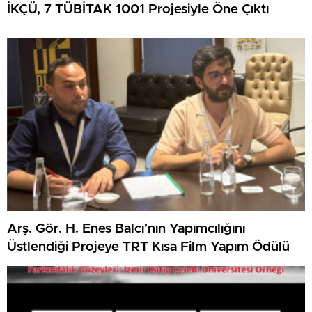
İKÇÜ, 7 TÜBİTAK 1001 Projesiyle Öne Çıktı
Arş. Gör. H. Enes Balcı’nın Yapımcılığını
Üstlendiği Projeye TRT Kısa Film Yapım Ödülü