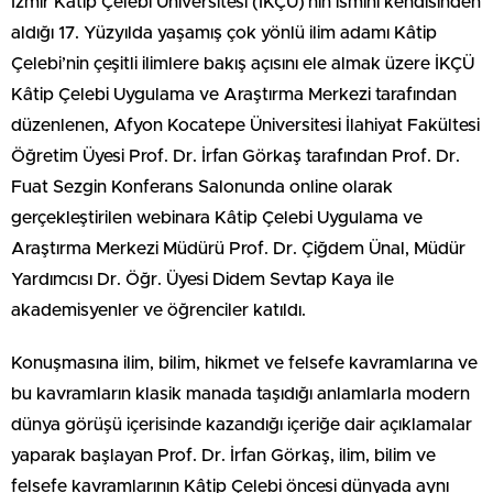
İzmir Kâtip Çelebi Üniversitesi (İKÇÜ)’nin ismini kendisinden
aldığı 17. Yüzyılda yaşamış çok yönlü ilim adamı Kâtip
Çelebi’nin çeşitli ilimlere bakış açısını ele almak üzere İKÇÜ
Kâtip Çelebi Uygulama ve Araştırma Merkezi tarafından
düzenlenen, Afyon Kocatepe Üniversitesi İlahiyat Fakültesi
Öğretim Üyesi Prof. Dr. İrfan Görkaş tarafından Prof. Dr.
Fuat Sezgin Konferans Salonunda online olarak
gerçekleştirilen webinara Kâtip Çelebi Uygulama ve
Araştırma Merkezi Müdürü Prof. Dr. Çiğdem Ünal, Müdür
Yardımcısı Dr. Öğr. Üyesi Didem Sevtap Kaya ile
akademisyenler ve öğrenciler katıldı.
Konuşmasına ilim, bilim, hikmet ve felsefe kavramlarına ve
bu kavramların klasik manada taşıdığı anlamlarla modern
dünya görüşü içerisinde kazandığı içeriğe dair açıklamalar
yaparak başlayan Prof. Dr. İrfan Görkaş, ilim, bilim ve
felsefe kavramlarının Kâtip Çelebi öncesi dünyada aynı