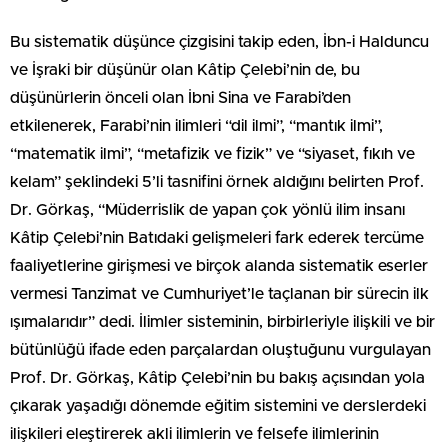
Bu sistematik düşünce çizgisini takip eden, İbn-i Halduncu
ve İşraki bir düşünür olan Kâtip Çelebi’nin de, bu
düşünürlerin önceli olan İbni Sina ve Farabi’den
etkilenerek, Farabi’nin ilimleri “dil ilmi”, “mantık ilmi”,
“matematik ilmi”, “metafizik ve fizik” ve “siyaset, fıkıh ve
kelam” şeklindeki 5’li tasnifini örnek aldığını belirten Prof.
Dr. Görkaş, “Müderrislik de yapan çok yönlü ilim insanı
Kâtip Çelebi’nin Batıdaki gelişmeleri fark ederek tercüme
faaliyetlerine girişmesi ve birçok alanda sistematik eserler
vermesi Tanzimat ve Cumhuriyet’le taçlanan bir sürecin ilk
ışımalarıdır” dedi. İlimler sisteminin, birbirleriyle ilişkili ve bir
bütünlüğü ifade eden parçalardan oluştuğunu vurgulayan
Prof. Dr. Görkaş, Kâtip Çelebi’nin bu bakış açısından yola
çıkarak yaşadığı dönemde eğitim sistemini ve derslerdeki
ilişkileri eleştirerek akli ilimlerin ve felsefe ilimlerinin