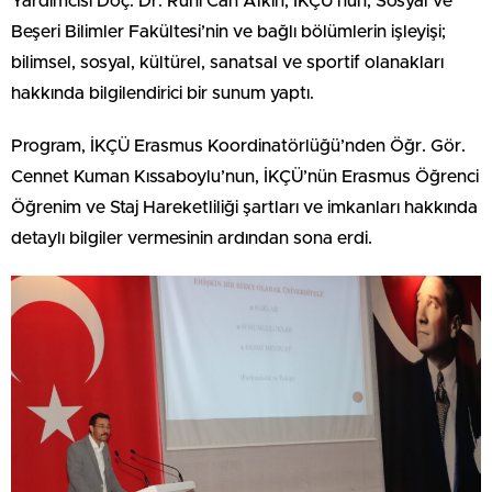
Yardımcısı Doç. Dr. Ruhi Can Alkın, İKÇÜ’nün, Sosyal ve
Beşeri Bilimler Fakültesi’nin ve bağlı bölümlerin işleyişi;
bilimsel, sosyal, kültürel, sanatsal ve sportif olanakları
hakkında bilgilendirici bir sunum yaptı.
Program, İKÇÜ Erasmus Koordinatörlüğü’nden Öğr. Gör.
Cennet Kuman Kıssaboylu’nun, İKÇÜ’nün Erasmus Öğrenci
Öğrenim ve Staj Hareketliliği şartları ve imkanları hakkında
detaylı bilgiler vermesinin ardından sona erdi.