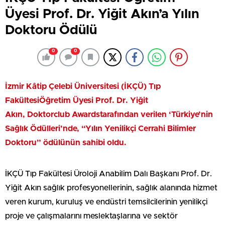
Üyesi Prof. Dr. Yiğit Akın’a Yılın
Doktoru Ödülü
0
0
İzmir Kâtip Çelebi Üniversitesi
(İKÇÜ) Tıp
Fakültesi
Öğretim Üyesi
Prof. Dr. Yiğit
Akın,
Doktorc
lub
Awards
tarafından verilen
‘Türkiye’nin
Sağlık Ödülleri’nde,
“
Yılın Yenilikçi
Cerrahi Bilimler
Doktoru” ödülünün sahibi oldu.
İKÇÜ Tıp Fakültesi Üroloji Anabilim Dalı Başkanı Prof. Dr.
Yiğit Akın sağlık profesyonellerinin, sağlık alanında hizmet
veren kurum, kuruluş ve endüstri temsilcilerinin yenilikçi
proje ve çalışmalarını meslektaşlarına ve sektör