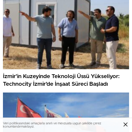
İzmir’in Kuzeyinde Teknoloji Üssü Yükseliyor:
Technocity İzmir’de İnşaat Süreci Başladı
Veri politikasındaki amaçlarla sınırlı ve mevzuata uygun şekilde çerez
konumlandırmaktayız.