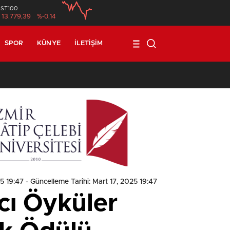
İST100
13.779,39
%-0,14
SPOR
KÜNYE
İLETIŞIM
1
25 19:47
- Güncelleme Tarihi: Mart 17, 2025 19:47
cı Öyküler