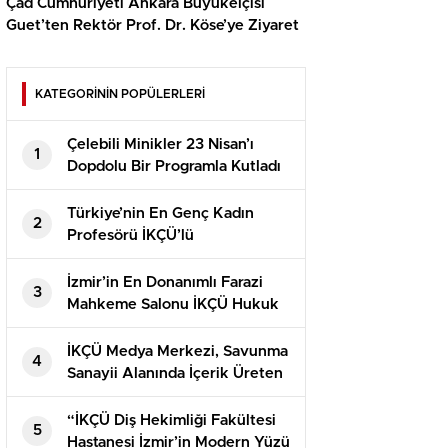
Çad Cumhuriyeti Ankara Büyükelçisi
Guet’ten Rektör Prof. Dr. Köse’ye Ziyaret
KATEGORİNİN POPÜLERLERİ
Çelebili Minikler 23 Nisan’ı
1
Dopdolu Bir Programla Kutladı
Türkiye’nin En Genç Kadın
2
Profesörü İKÇÜ’lü
İzmir’in En Donanımlı Farazi
3
Mahkeme Salonu İKÇÜ Hukuk
Fakültesi’nde Açıldı
İKÇÜ Medya Merkezi, Savunma
4
Sanayii Alanında İçerik Üreten
Kaner Kurt’u Ağırladı
“İKÇÜ Diş Hekimliği Fakültesi
5
Hastanesi İzmir’in Modern Yüzü