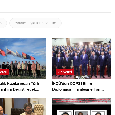
m
Yaratıcı Öyküler Kısa Film
DEMI
AKADEMI
lık Kazılarından Türk
İKÇÜ’den COP31 Bilim
arihini Değiştirecek
Diplomasısı Hamlesine Tam
Destek