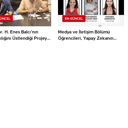
GÜNCEL
EN GÜNCEL
r. H. Enes Balcı’nın
Medya ve İletişim Bölümü
lığını Üstlendiği Projeye
Öğrencileri, Yapay Zekanın
sa Film Yapım Ödülü
Algoritmik Önyargısına İlişkin
Farkındalık Düzeylerini
Araştıracak