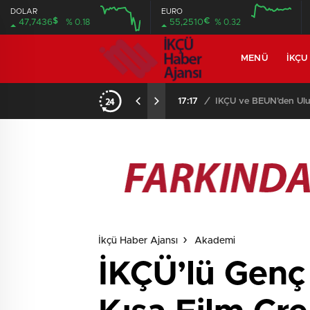
DOLAR
EURO
$
€
47,7436
% 0.18
55,2510
% 0.32
MENÜ
İKÇU
17:17
/
İKÇÜ ve BEUN’den Ulus
İkçü Haber Ajansı
Akademi
İKÇÜ’lü Genç 