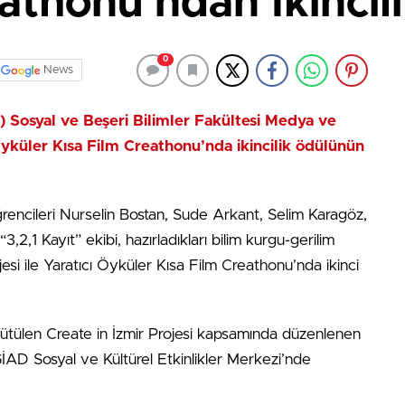
athonu’ndan İkincil
0
News
Ü) Sosyal ve Beşeri Bilimler Fakültesi Medya ve
 Öyküler Kısa Film Creathonu’nda ikincilik ödülünün
ncileri Nurselin Bostan, Sude Arkant, Selim Karagöz,
2,1 Kayıt” ekibi, hazırladıkları bilim kurgu-gerilim
jesi ile Yaratıcı Öyküler Kısa Film Creathonu’nda ikinci
rütülen Create in İzmir Projesi kapsamında düzenlenen
İAD Sosyal ve Kültürel Etkinlikler Merkezi’nde