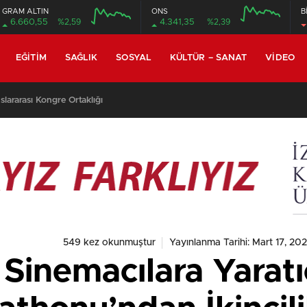
GRAM ALTIN
ONS
B
6.660,55
%2,59
4.341,35
%2,39
EĞITIM
SAĞLIK
SOSYAL
KÜLTÜR – SANAT
VIDEO
lararası Kongre Ortaklığı
549 kez okunmuştur
Yayınlanma Tarihi: Mart 17, 20
Sinemacılara Yaratı