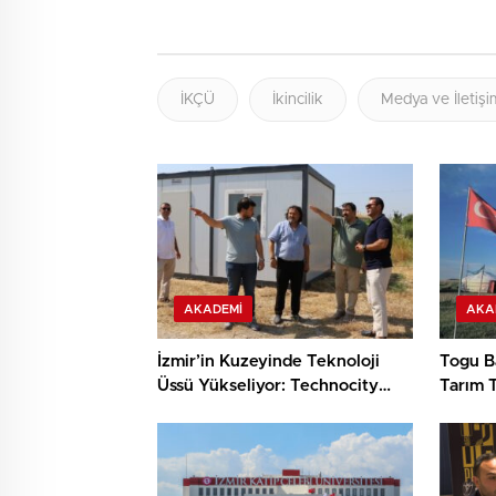
İKÇÜ
İkincilik
Medya ve İletişi
AKADEMI
AKA
İzmir’in Kuzeyinde Teknoloji
Togu Ba
Üssü Yükseliyor: Technocity
Tarım T
İzmir’de İnşaat Süreci Başladı
Keşif