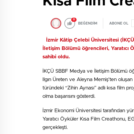
Kısa Film Cre
0
BEĞENDİM
ABONE OL
İzmir Kâtip Çelebi Üniversitesi (İKÇ
İletişim Bölümü öğrencileri, Yaratıcı
sahibi oldu.
İKÇÜ SBBF Medya ve İletişim Bölümü öğre
Ilgın Üreten ve Aleyna Memiş’ten oluşan “3,
türündeki “Zihin Aynası” adlı kısa film pro
olma başarısını gösterdi.
İzmir Ekonomi Üniversitesi tarafından yü
Yaratıcı Öyküler Kısa Film Creathonu, EG
gerçekleşti.